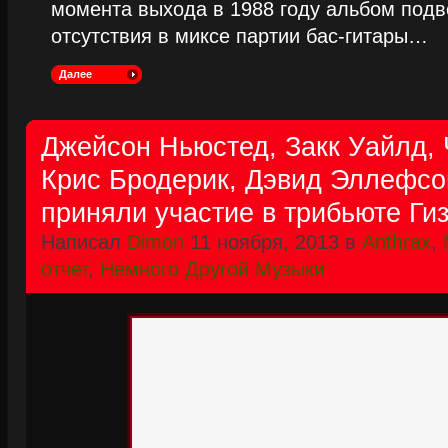
момента выхода в 1988 году альбом подве
отсутствия в миксе партии бас-гитары…
Далее
Джейсон Ньюстед, Закк Уайлд, 
Крис Бродерик, Дэвид Эллефсо
приняли участие в трибьюте Ги
Написал
Dimon
11 ноября, 2013 в
Anthrax
,
отчет
,
Немного Другой Музыки