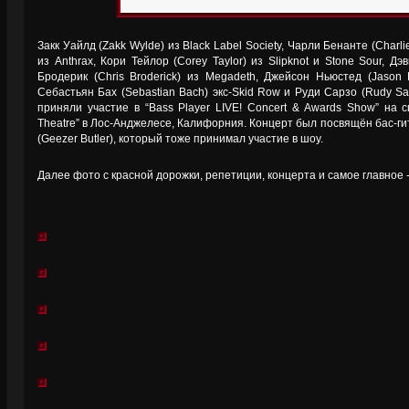
Закк Уайлд (Zakk Wylde) из Black Label Society, Чарли Бенанте (Charli
из Anthrax, Кори Тейлор (Corey Taylor) из Slipknot и Stone Sour, Дэ
Бродерик (Chris Broderick) из Megadeth, Джейсон Ньюстед (Jason N
Себастьян Бах (Sebastian Bach) экс-Skid Row и Руди Сарзо (Rudy Sar
приняли участие в “Bass Player LIVE! Concert & Awards Show” на 
Theatre” в Лос-Анджелесе, Калифорния. Концерт был посвящён бас-ги
(Geezer Butler), который тоже принимал участие в шоу.
Далее фото с красной дорожки, репетиции, концерта и самое главное 