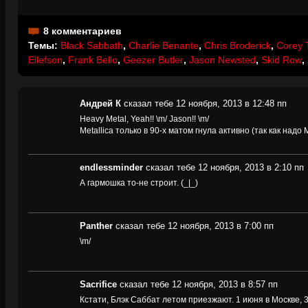
8 комментариев
Темы:
Black Sabbath
,
Charlie Benante
,
Chris Broderick
,
Corey 
Ellefson
,
Frank Bello
,
Geezer Butler
,
Jason Newsted
,
Skid Row
,
Андрей К
сказал тебе 12 ноября, 2013 в 12:48 пп
Heavy Metal, Yeah!! \m/ Jason!! \m/
Metallica только в 90-х матом гнула активно (так как надо 
endlessminder
сказал тебе 12 ноября, 2013 в 2:10 пп
А гармошка то-не строит. (_|_)
Panther
сказал тебе 12 ноября, 2013 в 7:00 пп
\m/
Sacrifice
сказал тебе 12 ноября, 2013 в 8:57 пп
Кстати, Блэк Саббат летом приезжают. 1 июня в Москве, 