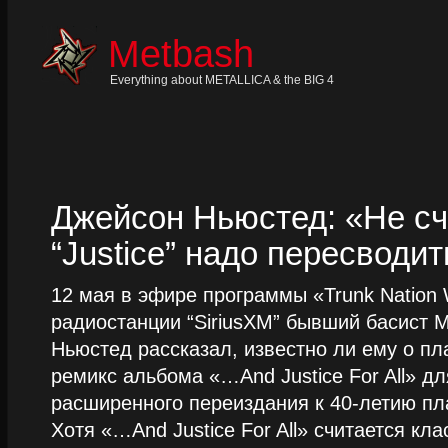
Skip
to
content
Metbash
Skip
to
navigation
Everything about METALLICA & the BIG 4
Skip
to
footer
Джейсон Ньюстед: «Не сч
“Justice” надо пересводит
12 мая в эфире программы «Trunk Nation W
радиостанции “SiriusXM” бывший басист M
Ньюстед рассказал, известно ли ему о пл
ремикс альбома «…And Justice For All» д
расширенного переиздания к 40-летию пла
Хотя «…And Justice For All» считается клас