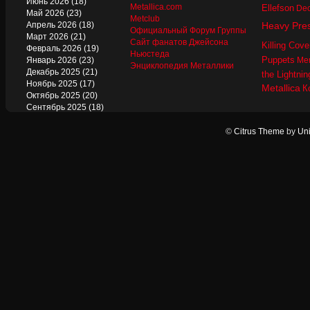
Июнь 2026
(18)
Metallica.com
Ellefson
Dec
Май 2026
(23)
Metclub
Апрель 2026
(18)
Heavy Pre
Официальный Форум Группы
Март 2026
(21)
Сайт фанатов Джейсона
Killing Cove
Февраль 2026
(19)
Ньюстеда
Puppets
Январь 2026
(23)
Mer
Энциклопедия Металлики
Декабрь 2025
(21)
the Lightnin
Ноябрь 2025
(17)
Metallica
К
Октябрь 2025
(20)
Сентябрь 2025
(18)
Август 2025
(22)
Июль 2025
(13)
©
Citrus Theme
by
Uni
Июнь 2025
(17)
Май 2025
(19)
Апрель 2025
(17)
Март 2025
(17)
Февраль 2025
(18)
Январь 2025
(18)
Декабрь 2024
(18)
Ноябрь 2024
(21)
Октябрь 2024
(24)
Сентябрь 2024
(15)
Август 2024
(13)
Июль 2024
(12)
Июнь 2024
(15)
Май 2024
(14)
Апрель 2024
(12)