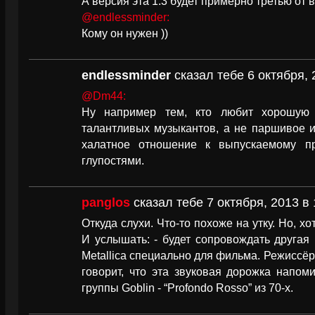
А версия эта 1.3 будет примерно третью от
@endlessminder:
Кому он нужен ))
endlessminder
сказал тебе 6 октября, 
@Dm44:
Ну например тем, кто любит хорошую м
талантливых музыкантов, а не паршивое 
халатное отношение к выпускаемому пр
глупостями.
panglos
сказал тебе 7 октября, 2013 в 
Откуда слухи. Что-то похоже на утку. Но, х
И услышать: - будет сопровождать другая
Metallica специально для фильма. Режиссёр
говорит, что эта звуковая дорожка напом
группы Goblin - “Profondo Rosso” из 70-х.