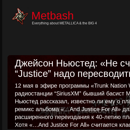
Skip
to
content
Metbash
Skip
to
navigation
Everything about METALLICA & the BIG 4
Skip
to
footer
Джейсон Ньюстед: «Не сч
“Justice” надо пересводит
12 мая в эфире программы «Trunk Nation W
радиостанции “SiriusXM” бывший басист M
Ньюстед рассказал, известно ли ему о пл
ремикс альбома «…And Justice For All» д
расширенного переиздания к 40-летию пла
Хотя «…And Justice For All» считается клас