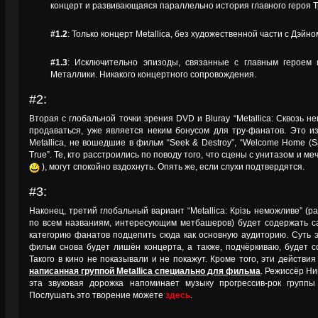
концерт и развивающаяся параллельно история главного героя Тр
#1.2
: Только концерт Metallica, без художественной части с Дэй
#1.3
: Исключительно эпизоды, связанные с главным героем 
Металлики. Никакого концертного сопровождения.
#2:
Вторая с глобальной точки зрения DVD и Bluray “Metallica: Сквозь н
продаваться, уже является неким бонусом для тру-фанатов. Это и
Metallica, не вошедшие в фильм “Seek & Destroy”, “Welcome Home (San
True”. Те, кто расстроились по поводу того, что сцены с унитазом и ме
), могут спокойно вздохнуть. Опять же, если слухи подтвердятся.
#3:
Наконец, третий глобальный вариант “Metallica: Крізь неможливе” (р
по всем названиям, интересующим метбашеров) будет содержать с
категорию фанатов подцепить сюда как основную аудиторию. Суть э
фильм снова будет лишён концерта, а также, подчёркиваю, будет 
Такого в кино не показывали и не покажут. Кроме того, эти действи
написанная группой Metallica специально для фильма
. Режиссёр Ни
эта звуковая дорожка напоминает музыку прогрессив-рок группы 
Послушать это творение можете
здесь
.