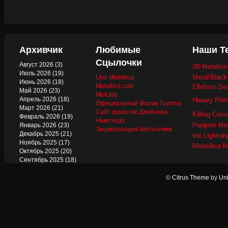
Архивчик
Любимые
Наши Т
Сцылочки
Август 2026
(3)
3D Metallic
Июль 2026
(19)
Metal
Black
Live Metallica
Июнь 2026
(18)
Metallica.com
Ellefson
Dec
Май 2026
(23)
Metclub
Апрель 2026
(18)
Heavy Pre
Официальный Форум Группы
Март 2026
(21)
Сайт фанатов Джейсона
Killing Cove
Февраль 2026
(19)
Ньюстеда
Puppets
Январь 2026
(23)
Mer
Энциклопедия Металлики
Декабрь 2025
(21)
the Lightnin
Ноябрь 2025
(17)
Metallica
К
Октябрь 2025
(20)
Сентябрь 2025
(18)
Август 2025
(22)
Июль 2025
(13)
©
Citrus Theme
by
Uni
Июнь 2025
(17)
Май 2025
(19)
Апрель 2025
(17)
Март 2025
(17)
Февраль 2025
(18)