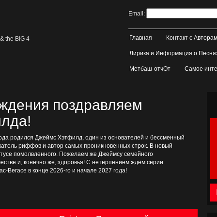
Email:
Главная
Контакт с Автора
& the BIG 4
Лирика и Информация о Песня
Метбаш-отчОт
Самое инте
ождения поздравляем
лда!
 года родился Джеймс Хэтфилд, один из основателей и бессменный
катель риффов и автор самых проникновенных строк. В новый
татусе помолвленного. Пожелаем же Джеймсу семейного
рчестве и, конечно же, здоровья! С нетерпением ждём серии
ас-Вегасе в конце 2026-го и начале 2027 года!