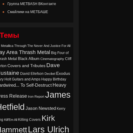
Группа METBASH ВКонтакте
Смайлики на МЕТБАШЕ
Темы
 Metallica Through The Never
And Justice For All
ay Area Thrash Metal
Big Four of
Black Album
rash Metal
Cliff
Cinematography
Dave
Covers and Tributes
rton
ustaine
Exodus
David Ellefson
Decibel
ry Holt
Guitars and Amps
Happy Birthday
Heavy
rdwired... To Self-Destruct
James
ress Release
Iron Report
etfield
Jason Newsted
Kerry
Kirk
ng
Killing Covers
Kill'Em All
Lars Ulrich
Hammett