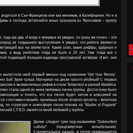
родиться в Сан-Франциско или как минимум, в Калифорнии. Но и в
 Дамы и господа, встречайте юных трэшеров из Ярославля – группу
, года как два. И когда я впервые их увидел, то сразу же понял – эти
секунд их тогдашнего выступления я увидел, что ребята являются
етающей все на своём пути. Какие соло, какие риффы, ударные и
овне, а ведь ребяткам тогда не было и 20 лет. Уже тогда все с
этой подающей большие надежды ярославской четвёрки. И вот, они
ter выпустила свой первый миньон под названием ‘Get Your Money’.
ях Бэй Эриа трэша. Материал на диске просто убойный! С первых
рессии и великолепных рифов в стиле Testament и ранней Metallica.
аочно стала одной из моих любимых песен группы. Достаточно было
омпозиции и понять, что эта песня будет хитом и классикой на
тся «тестаментовский» проигрыш после второго куплета – визитная
д, по структуре и атмосфере песня похожа на “Master of Puppets”
 песней C.F.B.D. является моей любимой у группы.
Далее следует трек под названием “Submortem
Lulluby” (предсмертная колыбельная).
Стремительное начало, и песня превращается