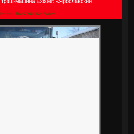
- трэш-машина Exister: «Ярославский
h-обзор
,
Немного Другой Музыки