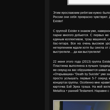
Этим ярославским ребятам нужно было 
России они себя прекрасно чувствуют.
Exister!
С группой Exister я знаком уже, наверное
парни многого добьются. С первых же 
единым коллективом, трэш машиной, см
бас-гитара. Все на очень высоком ур
нетерпением ждали хотя бы сингла от 
выстрелили… да как выстрелили!
22 июня этого года (2013) группа Exis
Пластинка выполнена в лучших традици
же секунд на вас обрушивается шквал аг
«Открывашка» “Death by Suicide” уже з
просто услышать первые 5-7 секунд к
концертах группы. Особенно мне нрави
карточка Бэй Эриа трэша. На мой взгля
Metallica + ранний Testament. Наравне с