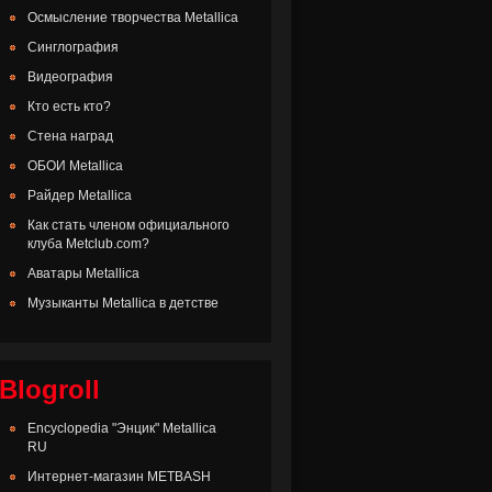
Осмысление творчества Metallica
Синглография
Видеография
Кто есть кто?
Стена наград
ОБОИ Metallica
Райдер Metallica
Как стать членом официального
клуба Metclub.com?
Аватары Metallica
Музыканты Metallica в детстве
Blogroll
Encyclopedia "Энцик" Metallica
RU
Интернет-магазин METBASH