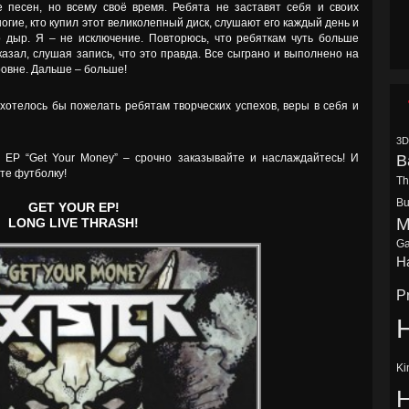
 песен, но всему своё время. Ребята не заставят себя и своих
ногие, кто купил этот великолепный диск, слушают его каждый день и
о дыр. Я – не исключение. Повторюсь, что ребяткам чуть больше
сказал, слушая запись, что это правда. Все сыграно и выполнено на
овне. Дальше – больше!
хотелось бы пожелать ребятам творческих успехов, веры в себя и
3D
B
 EP “Get Your Money” – срочно заказывайте и наслаждайтесь! И
те футболку!
Th
Bu
GET YOUR EP!
M
LONG LIVE THRASH!
Ga
Ha
P
H
Ki