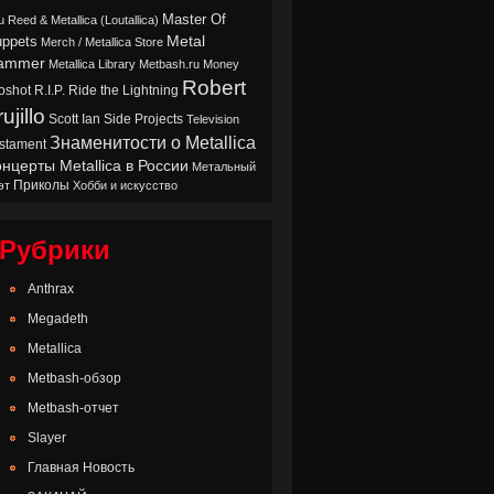
Master Of
u Reed & Metallica (Loutallica)
Metal
ppets
Merch / Metallica Store
ammer
Metallica Library
Metbash.ru
Money
Robert
oshot
Ride the Lightning
R.I.P.
ujillo
Scott Ian
Side Projects
Television
Знаменитости о Metallica
stament
нцерты Metallica в России
Метальный
Приколы
эт
Хобби и искусство
Рубрики
Anthrax
Megadeth
Metallica
Metbash-обзор
Metbash-отчет
Slayer
Главная Новость