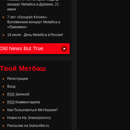
концерт Metallica в Дублине, 21
июня
7 лет «Groupah Krovee».
Вспоминаем концерт Metallica в
«Лужниках»
18 июля - День Metallica в России!
Old News But True
Твой Метбаш
Регистрация
Вход
RSS
Записей
RSS
Комментариев
Как Пользоваться Метбашем?
Новости На Электропочту
Рассылка на Subscribe.ru