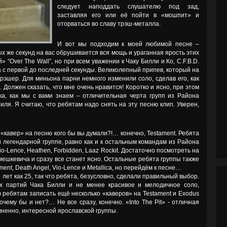
следует наподдать слушателю под зад,
заставляя его или её пойти в «мошпит» и
оторваться во славу трэш-металла.
И вот мы подходим к моей любимой песне –
ервых же секунд на вас обрушивается вся мощь и ураганная ярость этих
 “Over The Wall”, но при всем уважении к Чаку Билли и Ко, C.F.B.D.
а с первой до последней секунды. Великолепный припев, который на
рэшер. Для миньона парни немного изменили соло, сделав его, как
 Должен сказать, что мне очень нравится! Коротко и ясно, при этом
ка, как мы с вами знаем – отличительная черта групп из Района
иля. Я считаю, что ребятам надо снять на эту песню клип. Уверен,
кавер» на песню кого бы вы думали?!… конечно, Testament. Ребята
й легендарной группе, равно как и к остальным командам из Района
Vio-Lence, Heathen, Forbidden, Laaz Rockit. Достаточно посмотреть на
ешкевича и сразу все станет ясно. Остальные ребята группы также
ent, Death Angel, Vio-Lence и Metallica, но перейдём к песне…
же лет как 25, так что ребята, безусловно, сделали правильный выбор.
х партий Чака Билли и не менее красивое и мелодичное соло,
ребятам записать ещё несколько «каверов» на Testament и Exodus
чему бы и нет?… Не все сразу, конечно. «Into The Pit» - отличная
ненно, интересной ярославской группы.