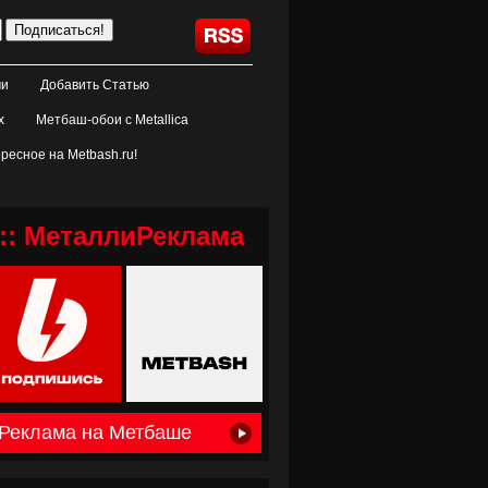
ми
Добавить Статью
х
Метбаш-обои с Metallica
ресное на Metbash.ru!
:: МеталлиРеклама
Реклама на Метбаше