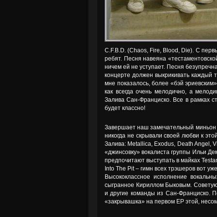
C.F.B.D. (Chaos, Fire, Blood, Die). С п
ребят. Песня навеяна «тестаментовской»
ничем ей не уступает. Песня безупречн
концерте должен выкрикивать каждый т
мне показалось, более «бэй эриевским».
как всегда очень мелодично, а мелоди
Залива Сан-Франциско. Все в рамках ст
будет классно!
Завершает наш замечательный миньон «
никогда не скрывали своей любви к это
Залива: Metallica, Exodus, Death Angel, 
«джинсовку» вокалиста группы Ильи Дем
предпочитают выступать в майках Testam
Into The Pit – гимн всех трэшеров вот у
Высококлассное исполнение вокальны
сыгранное Кириллом Быковым. Советую 
и другие команды из Сан-Франциско. По
«закрывашка» на первом EP этой, несом