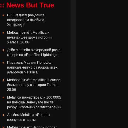
:: News But True
С 63-м днём рождения
поздравляем Джеймса
Хэтфилда!
Metbash-отчёт: Metallica и
величайшее шоу в истории
Уэльса, 28.06
Дэйв Мастейн в очередной раз о
кавере на «Ride The Lightning»
Писатель Мартин Попофф
написал книгу с разбором всех
альбомов Metallica
Metbash-отчёт: Metallica и самое
большое шоу в истории Глазго,
25.06
Metallica пожертвовали 100 000$
на помощь Венесуэле после
разрушительных землетрясений
Альбом Metallica «Reload»
вернулся в чарты
Metbash-отчёт: Второй подряд