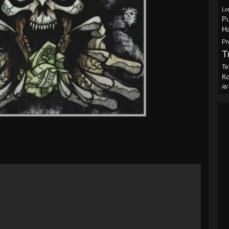
Lo
Pu
H
Pr
Tr
Te
Ко
ду