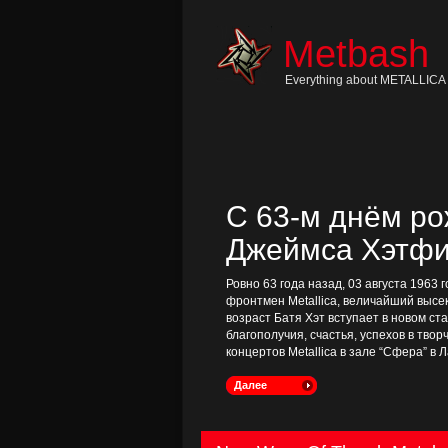
Skip
to
content
Metbash
Skip
to
navigation
Everything about METALLICA 
Skip
to
footer
С 63-м днём р
Джеймса Хэтфи
Ровно 63 года назад, 03 августа 1963
фронтмен Metallica, величайший высе
возраст Батя Хэт вступает в новом с
благополучия, счастья, успехов в тво
концертов Metallica в зале “Сфера” в Л
Далее