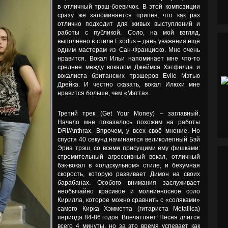
в отличный трэш-боевичок. В этой композиции
сразу же запоминается припев, что как раз
отлично подходит для живых выступлений и
работы с публикой. Соло, на мой взгляд,
выполнено в стиле Exodus – дань уважения ещё
одним мастерам из Сан-Франциско. Мне очень
нравится. Вокал Ильи напоминает мне что-то
среднее между вокалом Джеймса Хэтфилда и
вокалиста британских трэшеров Evile Мэтью
Дрейка. И честно сказать, вокал Илюхи мне
нравится больше, чем «Мэтта».
Третий трек (Get Your Money) – заглавный.
Начало мне показалось похожим на работы
DRI/Anthrax. Впрочем, у всех своё мнение. Но
спустя 40 секунд начинается великолепный Бэй
Эриа трэш, со всеми присущими ему фишками:
стремительный агрессивный вокал, отличный
бэк-вокал в «олдскульном» стиле, и безумная
скорость, которую развивает Димон на своих
барабанах. Особого внимания заслуживает
необычайно красивое и молниеносное соло
Кирилла, которое можно сравнить с «соляками»
самого Кирка Хэмметта (гитариста Metallica)
периода 84-86 годов. Впечатляет! Песня длится
всего 4 минуты, но за это время успевает как