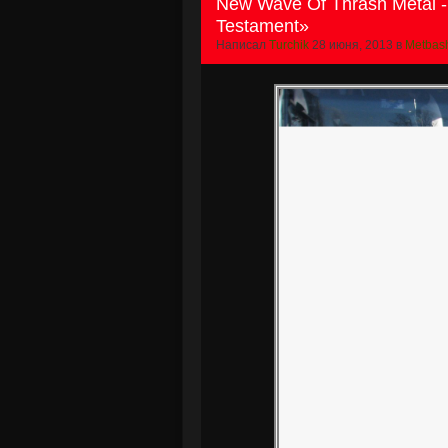
New Wave Of Thrash Metal 
Testament»
Написал
Turchik
28 июня, 2013 в
Metbas