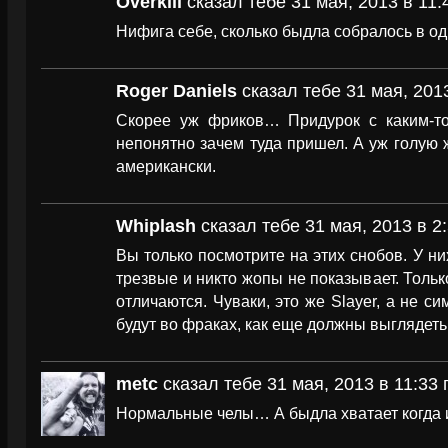
Overkill
сказал тебе 31 мая, 2013 в 11:
Нифига себе, сколько быдла собралось в о
Roger Daniels
сказал тебе 31 мая, 201
Скорее уж фриков… Придурок с каким-т
непонятно зачем туда пришел. А уж голую ж
американски.
Whiplash
сказал тебе 31 мая, 2013 в 2
Вы только посмотрите на этих снобов. У них
трезвые и никто жопы не показывает. Толь
отличаются. Чуваки, это же Slayer, а не с
будут во фраках, как еще должны выглядеть
metc
сказал тебе 31 мая, 2013 в 11:33 
Нормальные челы… А быдла хватает когда 