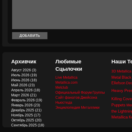
Архивчик
Любимые
Наши Т
Сцылочки
Август 2026
(3)
3D Metallic
Июль 2026
(19)
Metal
Black
Live Metallica
Июнь 2026
(18)
Metallica.com
Ellefson
Dec
Май 2026
(23)
Metclub
Апрель 2026
(18)
Heavy Pre
Официальный Форум Группы
Март 2026
(21)
Сайт фанатов Джейсона
Killing Cove
Февраль 2026
(19)
Ньюстеда
Puppets
Январь 2026
(23)
Mer
Энциклопедия Металлики
Декабрь 2025
(21)
the Lightnin
Ноябрь 2025
(17)
Metallica
К
Октябрь 2025
(20)
Сентябрь 2025
(18)
Август 2025
(22)