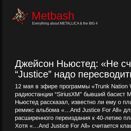
Skip
to
content
Metbash
Skip
to
navigation
Everything about METALLICA & the BIG 4
Skip
to
footer
Джейсон Ньюстед: «Не сч
“Justice” надо пересводит
12 мая в эфире программы «Trunk Nation W
радиостанции “SiriusXM” бывший басист M
Ньюстед рассказал, известно ли ему о пл
ремикс альбома «…And Justice For All» д
расширенного переиздания к 40-летию пла
Хотя «…And Justice For All» считается клас