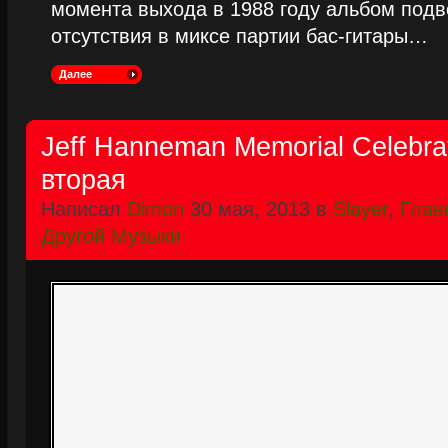
момента выхода в 1988 году альбом подве
отсутствия в миксе партии бас-гитары…
Далее
Jeff Hanneman Memorial Celebra
вторая
Написал
Dimon
30 мая, 2013 в
Slayer
,
Глав
Другой Музыки