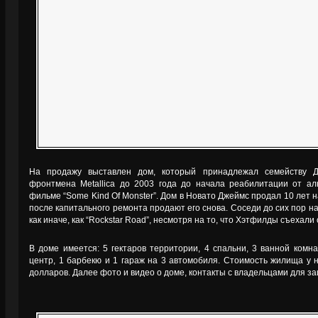
На продажу выставлен дом, который принадлежал семейству Дж
фронтмена Metallica до 2003 года до начала реабилитации от ал
фильме “Some Kind Of Monster”. Дом в Новато Джеймс продал 10 лет
после капитального ремонта продают его снова. Соседи до сих пор н
как иначе, как “Rockstar Road”, несмотря на то, что Хэтфилды съехали 
В доме имеется: 5 гектаров территории, 4 спальни, 3 ванной комна
центр, 1 барбекю и 1 гараж на 3 автомобиля. Стоимость жилища у 
долларов. Далее фото и видео о доме, контакты с владельцами для з