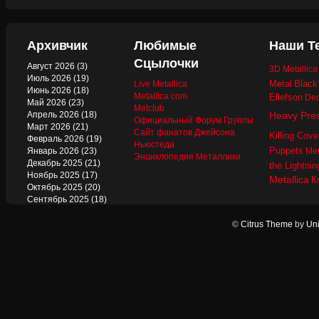
Архивчик
Любимые
Наши Т
Сцылочки
Август 2026
(3)
3D Metallic
Июль 2026
(19)
Metal
Black
Live Metallica
Июнь 2026
(18)
Metallica.com
Ellefson
Dec
Май 2026
(23)
Metclub
Апрель 2026
(18)
Heavy Pre
Официальный Форум Группы
Март 2026
(21)
Сайт фанатов Джейсона
Killing Cove
Февраль 2026
(19)
Ньюстеда
Puppets
Январь 2026
(23)
Mer
Энциклопедия Металлики
Декабрь 2025
(21)
the Lightnin
Ноябрь 2025
(17)
Metallica
К
Октябрь 2025
(20)
Сентябрь 2025
(18)
Август 2025
(22)
Июль 2025
(13)
©
Citrus Theme
by
Uni
Июнь 2025
(17)
Май 2025
(19)
Апрель 2025
(17)
Март 2025
(17)
Февраль 2025
(18)
Январь 2025
(18)
Декабрь 2024
(18)