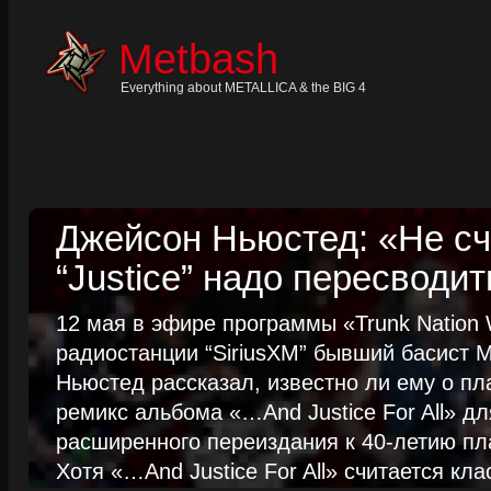
Skip
to
content
Metbash
Skip
to
navigation
Everything about METALLICA & the BIG 4
Skip
to
footer
Джейсон Ньюстед: «Не сч
“Justice” надо пересводит
12 мая в эфире программы «Trunk Nation W
радиостанции “SiriusXM” бывший басист M
Ньюстед рассказал, известно ли ему о пл
ремикс альбома «…And Justice For All» д
расширенного переиздания к 40-летию пла
Хотя «…And Justice For All» считается клас