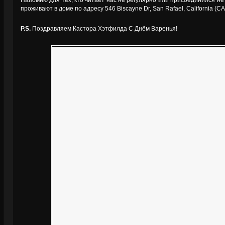
Напомню для тех, кто читает нас не регулярно или присоединился не 
проживают в доме по адресу 546 Biscayne Dr, San Rafael, California (
P.S.
Поздравляем Кастора Хэтфилда С Днём Варенья!