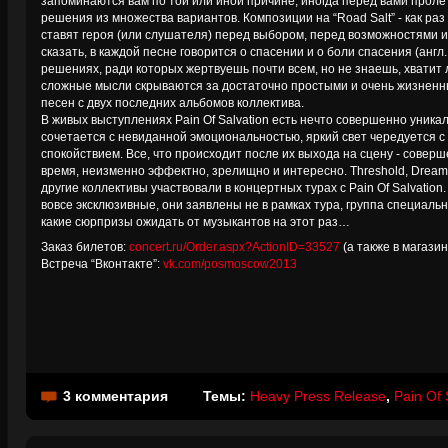
запоминаются вам по той или иной причине, иногда перед вами проле
решения из множества вариантов. Композиции на “Road Salt” - как раз
ставят героя (или слушателя) перед выбором, перед возможностями
сказать, в каждой песне говорится о спасении и о боли спасения (англ. 
решениях, ради которых жертвуешь почти всем, но не знаешь, хватит л
сложные мысли скрываются за достаточно простыми и очень жизненн
песен с двух последних альбомов коллектива.
В живых выступлениях Pain Of Salvation есть нечто совершенно уник
сочетается с невиданной эмоциональностью, яркий свет чередуется с
спокойствием. Все, что происходит после их выхода на сцену - соверш
время, неизменно эффектно, зрелищно и интересно. Threshold, Dream T
другие коллективы участвовали в концертных турах с Pain Of Salvation
вовсе эксклюзивные, они заявлены не в рамках тура, группа специальн
какие сюрпризы ожидать от музыкантов на этот раз…
Заказ билетов:
concert.ru/Order.aspx?ActionID=33527
(а также в магазин
Встреча “Вконтакте”:
vk.com/posmoscow2013
3 комментария
Темы:
Heavy Press Release
,
Pain Of 