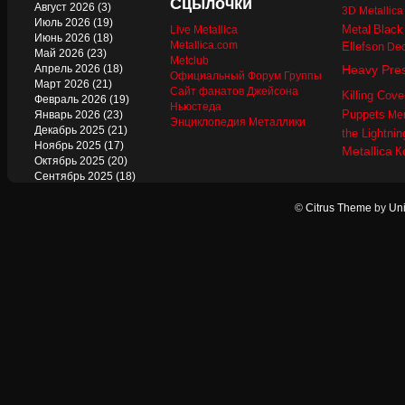
Сцылочки
Август 2026
(3)
3D Metallic
Июль 2026
(19)
Metal
Black
Live Metallica
Июнь 2026
(18)
Metallica.com
Ellefson
Dec
Май 2026
(23)
Metclub
Апрель 2026
(18)
Heavy Pre
Официальный Форум Группы
Март 2026
(21)
Сайт фанатов Джейсона
Killing Cove
Февраль 2026
(19)
Ньюстеда
Puppets
Январь 2026
(23)
Mer
Энциклопедия Металлики
Декабрь 2025
(21)
the Lightnin
Ноябрь 2025
(17)
Metallica
К
Октябрь 2025
(20)
Сентябрь 2025
(18)
Август 2025
(22)
Июль 2025
(13)
©
Citrus Theme
by
Uni
Июнь 2025
(17)
Май 2025
(19)
Апрель 2025
(17)
Март 2025
(17)
Февраль 2025
(18)
Январь 2025
(18)
Декабрь 2024
(18)
Ноябрь 2024
(21)
Октябрь 2024
(24)
Сентябрь 2024
(15)
Август 2024
(13)
Июль 2024
(12)