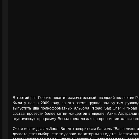
В третий раз Россию посетит замечательный шведский коллектив Pai
были у нас в 2009 году, за это время группа под чутким руково
выпустить два полноформатных альбома: “Road Salt One” и “Road S
состав, провести более сотни концертов в Европе, Азии, Австралии
акустическую программу. Весьма немало для прогрессив-металлическо
О чем же эти два альбома. Вот что говорит сам Даниэль: “Ваша жизнь з
делаете, этот выбор - это те дороги, по которым вы идете. На этом п