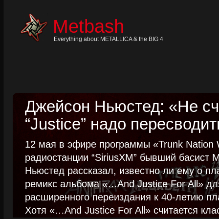
Skip
to
content
Metbash
Skip
to
navigation
Everything about METALLICA & the BIG 4
Skip
to
footer
Джейсон Ньюстед: «Не сч
“Justice” надо пересводит
12 мая в эфире программы «Trunk Nation W
радиостанции “SiriusXM” бывший басист M
Ньюстед рассказал, известно ли ему о пл
ремикс альбома «…And Justice For All» д
расширенного переиздания к 40-летию пла
Хотя «…And Justice For All» считается клас