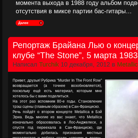
момента выхода в 1988 году альбом подве
отсутствия в миксе партии бас-гитары…
Далее
Репортаж Брайана Лью о концерт
клубе “The Stone”, 5 марта 1983
Написал
Turchik
10 декабря, 2012 в
Metalli
Привет, друзья! Рубрика “Murder In The Front Row”
возвращается (а точнее возобновляется),
поскольку ещё есть материал, которым мне
хотелось бы с вами поделиться.
На этот раз вспомним 80-е годы. Становление
трэш сцены (главным образом) в Сан-Франциско.
Речь пойдёт о втором концерте Metallica в Бэй
Эриа. Ведь многие из вас знают, что Metallica
изначально образовалась в Лос-Анджелесе, а
спустя год переехала в Сан-Франциско, где
моментально добилась признания местных