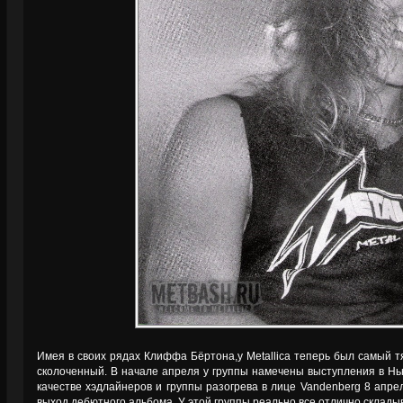
Имея в своих рядах Клиффа Бёртона,у Metallica теперь был самый т
сколоченный. В начале апреля у группы намечены выступления в Нь
качестве хэдлайнеров и группы разогрева в лице Vandenberg 8 апре
выход дебютного альбома. У этой группы реально все отлично склады