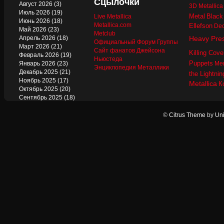
Сцылочки
Август 2026
(3)
3D Metallic
Июль 2026
(19)
Metal
Black
Live Metallica
Июнь 2026
(18)
Metallica.com
Ellefson
Dec
Май 2026
(23)
Metclub
Апрель 2026
(18)
Heavy Pre
Официальный Форум Группы
Март 2026
(21)
Сайт фанатов Джейсона
Killing Cove
Февраль 2026
(19)
Ньюстеда
Puppets
Январь 2026
(23)
Mer
Энциклопедия Металлики
Декабрь 2025
(21)
the Lightnin
Ноябрь 2025
(17)
Metallica
К
Октябрь 2025
(20)
Сентябрь 2025
(18)
Август 2025
(22)
Июль 2025
(13)
©
Citrus Theme
by
Uni
Июнь 2025
(17)
Май 2025
(19)
Апрель 2025
(17)
Март 2025
(17)
Февраль 2025
(18)
Январь 2025
(18)
Декабрь 2024
(18)
Ноябрь 2024
(21)
Октябрь 2024
(24)
Сентябрь 2024
(15)
Август 2024
(13)
Июль 2024
(12)