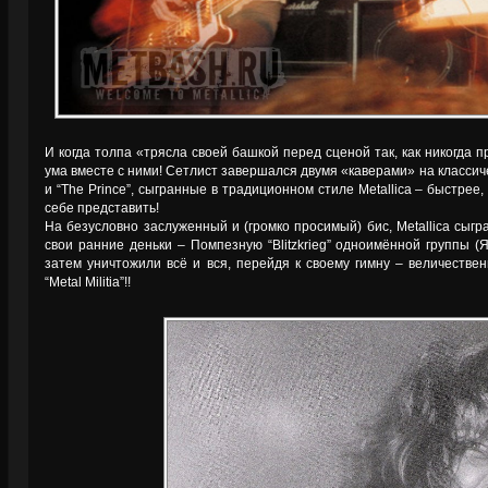
И когда толпа «трясла своей башкой перед сценой так, как никогда 
ума вместе с ними! Сетлист завершался двумя «каверами» на классиче
и “The Prince”, сыгранные в традиционном стиле Metallica – быстре
себе представить!
На безусловно заслуженный и (громко просимый) бис, Metallica сыгр
свои ранние деньки – Помпезную “Blitzkrieg” одноимённой группы (Я
затем уничтожили всё и вся, перейдя к своему гимну – величестве
“Metal Militia”!!