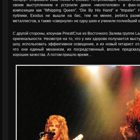
своим выступлением и устроили дикое «молотилово» в фан-зо
композиции как “Whipping Queen”, “Die By His Hand” и “Impaler”
публики, Exodus не вышли на бис, тем не менее, ребята раз
металлистов, а также «свернули» не одну шею и учинили полнейший х
С другой стороны, клоунам Priest/Crue из Восточного Залива группе L
оригинальности. Несмотря на то, что у них здорово получается выст
шоу, использовать эффективное освещение, и их новый гитарист отл
что они единый механизм, их посредственный, вполне предсказ
хорошие качества. А потом пришло время…