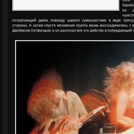
соло
бараб
на д
«шест
потрясающий джем, повсюду царило сумасшествие в виде трясущ
стороны. А затем спустя мгновение группа вновь воссоединилась с 
Джеймсом Хэтфилдом, и он разогнал все это действо в побуждающий те