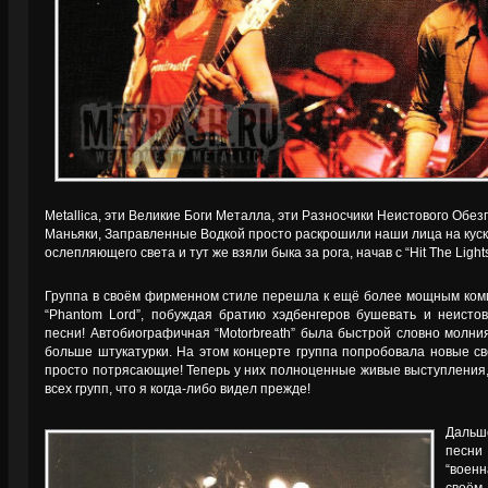
Metallica, эти Великие Боги Металла, эти Разносчики Неистового Обе
Маньяки, Заправленные Водкой просто раскрошили наши лица на куски
ослепляющего света и тут же взяли быка за рога, начав с “Hit The Ligh
Группа в своём фирменном стиле перешла к ещё более мощным компо
“Phantom Lord”, побуждая братию хэдбенгеров бушевать и неистов
песни! Автобиографичная “Motorbreath” была быстрой словно молни
больше штукатурки. На этом концерте группа попробовала новые с
просто потрясающие! Теперь у них полноценные живые выступления,
всех групп, что я когда-либо видел прежде!
Дальше
песни
“воен