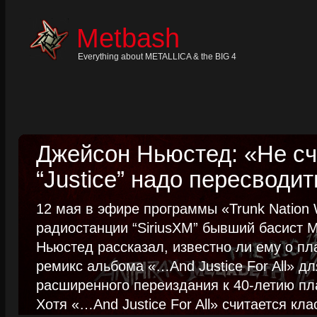
Skip
to
content
Metbash
Skip
to
navigation
Everything about METALLICA & the BIG 4
Skip
to
footer
Джейсон Ньюстед: «Не сч
“Justice” надо пересводит
12 мая в эфире программы «Trunk Nation W
радиостанции “SiriusXM” бывший басист M
Ньюстед рассказал, известно ли ему о пл
ремикс альбома «…And Justice For All» д
расширенного переиздания к 40-летию пла
Хотя «…And Justice For All» считается клас