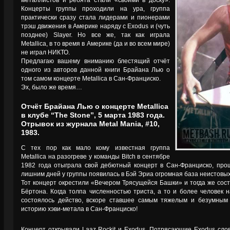
металлистов и ребята стали «своими в доску».
Концерты группы проходили на ура, группа
практически сразу стала лидерами и пионерами
трэш движения в Америке наряду с Exodus и (чуть
позднее) Slayer. Но все же, так как играла
Metallica, в то время в Америке (да и во всем мире)
не играл НИКТО.
Предлагаю вашему вниманию блестящий отчёт
одного из авторов данной книги Брайана Лью о
том самом концерте Metallica в Сан-Франциско.
Эх, было же время…
Отчёт Брайана Лью о концерте Metallica
в клубе “The Stone”, 5 марта 1983 года.
Отрывок из журнала Metal Mania, #10,
1983.
С тех пор как мало кому известная группа
Metallica на разогреве у команды Bitch в сентябре
1982 года отыграла свой дебютный концерт в Сан-Франциско, прош
лишним дней у группы появилась в Бэй Эриа огромная база неистовы
Тот концерт окрестили «Вечером Трясущейся Башки» и тогда же сос
Бёртона. Когда толпа численностью триста, а то и более человек н
состоялось действо, вскоре ставшее самым тяжелым и безумным
историю хэви-метала в Сан-Франциско!
Концерт открывали Laaz Rockit и Exodus. Потрясающие Exodus сло