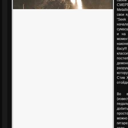
своём
СМЕР
Metal
свои 
“Seek
начал
сумасш
и на 
момен
након
басу!!
класси
пост
демон
разру
котор
Стив 
отойди
Во в
(изве
педал
добить
прост
можно
гитаре