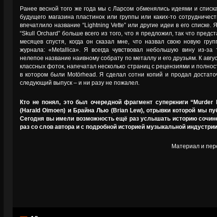
Ранее весной того же года мы с Ларсом обменялись идеями и списк
будущего магазина пластинок или группы или каких-то сотрудничес
впечатлило название “Lightning Vette” или другие идеи в его списке.
“Skull Orchard” больше всего из того, что я предложил, так что предс
месяцев спустя, когда он сказал мне, что назвал свою новую гру
журнала: «Metallica». Я всегда чувствовал небольшую вину из-за 
нелепое название наивному собрату по металлу и его друзьям. К авгус
классных фоток, напечатал несколько страниц с рецензиями и полнос
в котором были Motörhead. Я сделал сотни копий и продал достато
следующий выпуск – и ни разу не пожалел.
Кто не понял, это был очередной фрагмент суперкниги “Murder 
(Harald Oimoen) и Брайна Лью (Brian Lew), отрывки которой мы п
Сегодня вы имели возможность ещё раз услышать историю сочинени
раз со слов автора и с подробной историей музыкальной индустрии 
Материал и пер