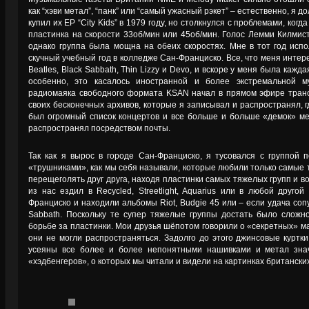
как “хэви метал”, “панк” или “самый ужасный рэкет” – естественно, я
купил их EP “City Kids” в 1979 году, но столкнулся с проблемами, когд
пластинка на скорости 33об/мин или 45об/мин. Голос Лемми Килмисте
однако группа была мощна на обеих скоростях. Мне в тот год испо
скучный учебный год в колледже Сан-Франциско. Все, что меня интер
Beatles, Black Sabbath, Thin Lizzy и Devo, и вскоре у меня была кажда
особенно, это касалось иностранной и более экстремальной м
радиомаяка свободного формата KSAN начал в прямом эфире транс
своих бесконечных архивов, которые я записывал и распространял, гд
был огромный список концертов и все больше и больше «демок» мет
распространял посредством почты.
Так как я вырос в городе Сан-Франциско, я тусовался с группой
«трушниками», как мы себя называли, которые любили только самые 
перещеголять друг друга, находя пластинки самых тяжелых групп и во
из нас ездил в Recycled, Streetlight, Aquarius или в любой друго
Франциско и находили альбомы Riot, Budgie 45 или – если удача соп
Sabbath. Поскольку те супер тяжелые группы достать было сложно
борьбе за пластинки. Мои друзья шёпотом говорили о «секретных» м
они не могли распространяться. Задолго до этого джинсовые куртк
усеяны все более и более непонятными нашивками и метал знач
«хэдбенгеров», о которых мы читали и видели на картинках британск