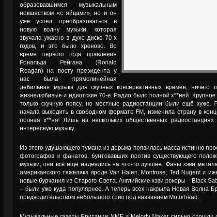
образовавшимся музыкальным
новшеством «с яйцами», но и он
уже успел преобразоваться в
новую волну музыки, которая
звучала ужасно в духе диско 70-х
годов, и это было хреново. Во
время первого года правления
Рональда Рейгана (Ronald
Reagan) на посту президента у
нас была прямолинейная
дебильная музыка для скучных консервативных времён, ничего 
жизнелюбивые и идиотские 70-е. Радио было полной х**ней. Крупное
только скучную попсу, но местные радиостанции были ещё хуже. 
начала выходить в свободном формате FM, изменила страну в конце
полная х**ня! Лишь на нескольких общественных радиостанциях
интересную музыку.
Из этого удушающего тумана из дерьма появилась масса истинно пр
фотографов и фанатов, бунтовавших против существующего поло
музыки, они всё ещё надеялись на что-то лучшее. Фаны хэви метал
американского тяжеляка вроде Van Halen, Montrose, Ted Nugent и и
новые бурчания из Старого Света. Английские хэви рокеры – Black Sabb
– были уже куда популярнее. А теперь всех накрыла Новая Волна Б
предводительством небольшого трио под названием Motörhead.
Музыкальные газеты Британии NME и Melody Maker сильно отошли о