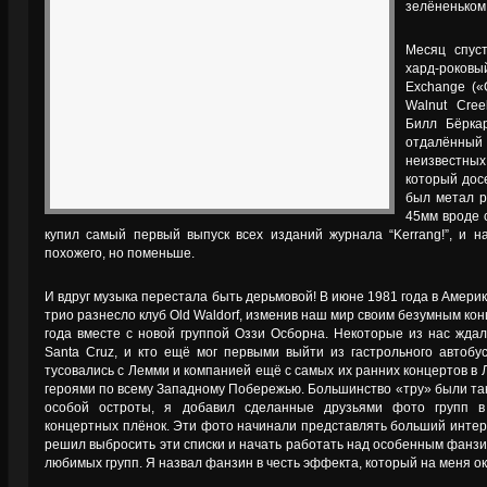
зелёненьком
Месяц спус
хард-роков
Exchange («
Walnut Cre
Билл Бёркар
отдалённы
неизвестн
который дос
был метал р
45мм вроде с
купил самый первый выпуск всех изданий журнала “Kerrang!”, и н
похожего, но поменьше.
И вдруг музыка перестала быть дерьмовой! В июне 1981 года в Амери
трио разнесло клуб Old Waldorf, изменив наш мир своим безумным кон
года вместе с новой группой Оззи Осборна. Некоторые из нас ждал
Santa Cruz, и кто ещё мог первыми выйти из гастрольного автобус
тусовались с Лемми и компанией ещё с самых их ранних концертов в 
героями по всему Западному Побережью. Большинство «тру» были та
особой остроты, я добавил сделанные друзьями фото групп в
концертных плёнок. Эти фото начинали представлять больший интерес
решил выбросить эти списки и начать работать над особенным фанзи
любимых групп. Я назвал фанзин в честь эффекта, который на меня ок