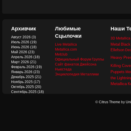
Архивчик
Любимые
Наши Т
Сцылочки
Август 2026
(3)
3D Metallic
Июль 2026
(19)
Metal
Black
Live Metallica
Июнь 2026
(18)
Metallica.com
Ellefson
Dec
Май 2026
(23)
Metclub
Апрель 2026
(18)
Heavy Pre
Официальный Форум Группы
Март 2026
(21)
Сайт фанатов Джейсона
Killing Cove
Февраль 2026
(19)
Ньюстеда
Puppets
Январь 2026
(23)
Mer
Энциклопедия Металлики
Декабрь 2025
(21)
the Lightnin
Ноябрь 2025
(17)
Metallica
К
Октябрь 2025
(20)
Сентябрь 2025
(18)
Август 2025
(22)
Июль 2025
(13)
©
Citrus Theme
by
Uni
Июнь 2025
(17)
Май 2025
(19)
Апрель 2025
(17)
Март 2025
(17)
Февраль 2025
(18)