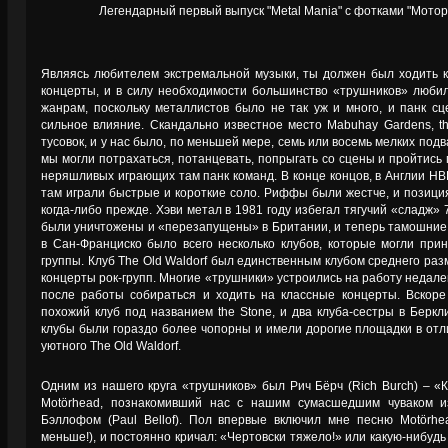
Легендарный первый выпуск "Metal Mania" с фотками "Мотор
Являясь любителем экстремальной музыки, ты должен был ходить ка
концерты, и в силу необходимости большинство «трушников» люби
жанрам, поскольку металлистов было не так уж и много, и панк с
сильное влияние. Скандально известное место Mabuhay Gardens, t
тусовок, и у нас было, по меньшей мере, семь или восемь мелких подв
мы могли потрахаться, потанцевать, попрыгать со сцены и пройтись 
неряшливых играющих там панк команд. В конце концов, в Англии Н
там играли быстрые и короткие соло. Риффы были жестче, и позици
когда-либо прежде. Хэви метал в 1981 году избегал тягучий «сладж» 
были уничтожены и «перезапущены» в Британии, и теперь тамошние 
в Сан-Франциско было всего несколько клубов, которые могли прин
группы. Клуб The Old Waldorf был единственным клубом среднего раз
концерты рок-групп. Многие «трушники» устроились на работу недале
после работы собираться и ходить на классные концерты. Вскоре
похожий клуб под названием the Stone, и два клуба-сестры в Беркл
клубы были гораздо более чопорны и имели дорогие площадки в отл
уютного The Old Waldorf.
Одним из нашего круга «трушников» был Рич Бёрч (Rich Burch) – «
Motörhead, познакомивший нас с нашим сумасшедшим чуваком 
Бэллофом (Paul Bellof). Пол впервые включил мне песню Motörhe
меньше!), и постоянно кричал: «Чертовски тяжело!» или какую-нибуд