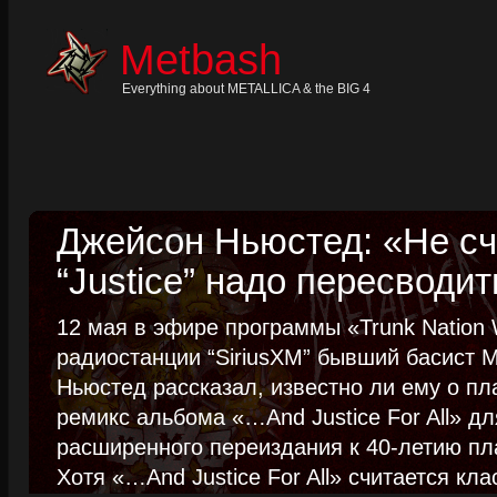
Skip
to
content
Metbash
Skip
to
navigation
Everything about METALLICA & the BIG 4
Skip
to
footer
Джейсон Ньюстед: «Не сч
“Justice” надо пересводит
12 мая в эфире программы «Trunk Nation W
радиостанции “SiriusXM” бывший басист M
Ньюстед рассказал, известно ли ему о пл
ремикс альбома «…And Justice For All» д
расширенного переиздания к 40-летию пла
Хотя «…And Justice For All» считается клас