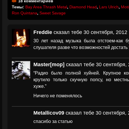
18 комментариев
Темы:
Bay Area Thrash Metal
,
Diamond Head
,
Lars Ulrich
,
Mot
Ron Quintana
,
Sweet Savage
Freddie
сказал тебе 30 сентября, 2012 
30 лет назад музыка была отстоем-как б
слушателя разве что возможностей достать 
Master[mop]
сказал тебе 30 сентября, 
“Радио было полной хуйней. Крупное к
крутило только скучную попсу, но мест
хуже.”
Ничего не поменялось
Metallicov09
сказал тебе 30 сентября, 
спасибо за статью