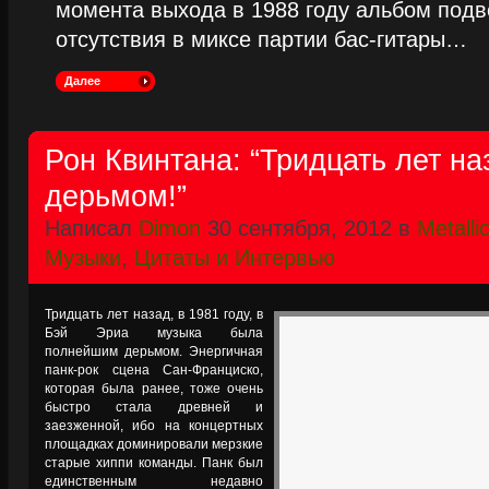
момента выхода в 1988 году альбом подве
отсутствия в миксе партии бас-гитары…
Далее
Рон Квинтана: “Тридцать лет н
дерьмом!”
Написал
Dimon
30 сентября, 2012 в
Metalli
Музыки
,
Цитаты и Интервью
Тридцать лет назад, в 1981 году, в
Бэй Эриа музыка была
полнейшим дерьмом. Энергичная
панк-рок сцена Сан-Франциско,
которая была ранее, тоже очень
быстро стала древней и
заезженной, ибо на концертных
площадках доминировали мерзкие
старые хиппи команды. Панк был
единственным недавно