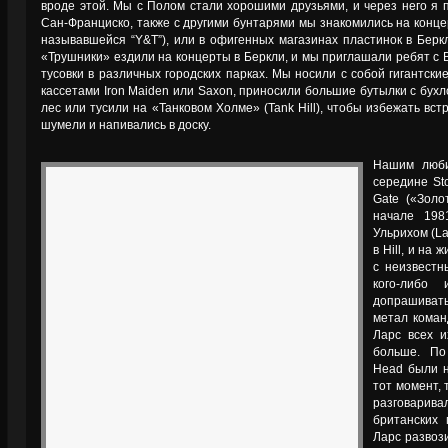
вроде этой. Мы с Полом стали хорошими друзьями, и через него я 
Сан-Франциско, также с другими бунтарями мы знакомились на концер
называвшейся “Y&T”), или в офигенных магазинах пластинок в Беркл
«Трушники» ездили на концерты в Беркли, и мы приглашали ребят с
тусовки в различных городских парках. Мы носили с собой гигантски
кассетами Iron Maiden или Saxon, приносили большие бутылки с бухл
лес или тусили на «Танковом Холме» (Tank Hill), чтобы избежать вст
шумели и напивались в доску.
Нашим любим
середине St
Gate («Золо
начале 198
Ульрихом (La
в Hill, и на
с неизвестн
кого-либо
допрашивать
метал коман
Ларс всех и
больше. По
Head были н
тот момент, 
разговари
британских 
Ларс развоз