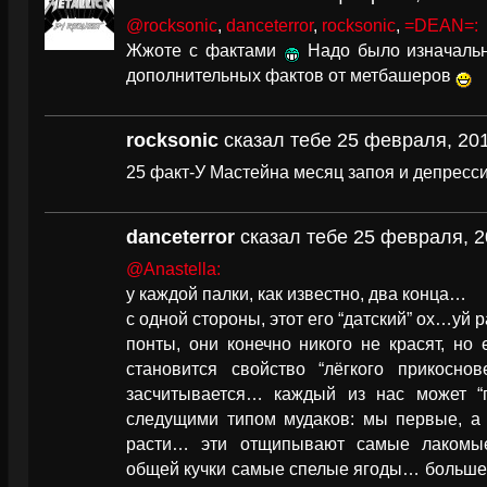
@rocksonic
,
danceterror
,
rocksonic
,
=DEAN=:
Жжоте с фактами
Надо было изначально
дополнительных фактов от метбашеров
rocksonic
сказал тебе 25 февраля, 201
25 факт-У Мастейна месяц запоя и депресс
danceterror
сказал тебе 25 февраля, 2
@Anastella:
у каждой палки, как известно, два конца…
с одной стороны, этот его “датский” ох…уй 
понты, они конечно никого не красят, но
становится свойство “лёгкого прикосн
засчитывается… каждый из нас может “п
следущими типом мудаков: мы первые, а 
расти… эти отщипывают самые лакомы
общей кучки самые спелые ягоды… больше 