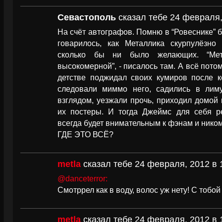
Севастополь
сказал тебе 24 февраля,
На счёт автографов. Помню в “Ровеснике” б
говарилось, как Металлика скурпулёзно 
сколько бы ни было желающих. “Мет
высокомерной”, - писалось там. А всё потом
детстве поджидал своих кумиров после ко
следовали миммо него, садились в лим
взглядом, уезжали прочь, приходил домой 
их постеры. И тогда Джеймс для себя ре
всегда будет внимательным к фэнам и ником
ГДЕ ЭТО ВСЁ?
metla
сказал тебе 24 февраля, 2012 в 
@danceterror:
Смотррел как в воду, волос уж нету! С тобо
metla
сказал тебе 24 февраля, 2012 в 