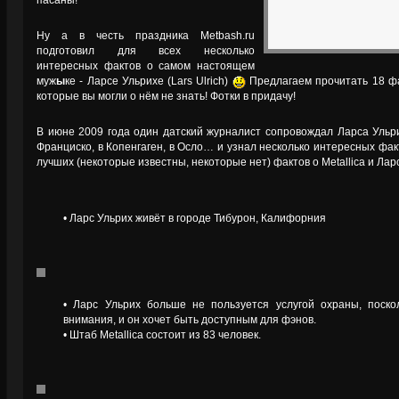
пасаны!
Ну а в честь праздника Metbash.ru
подготовил для всех несколько
интересных фактов о самом настоящем
муж
ы
ке - Ларсе Ульрихе (Lars Ulrich)
Предлагаем прочитать 18 фа
которые вы могли о нём не знать! Фотки в придачу!
В июне 2009 года один датский журналист сопровождал Ларса Ульри
Франциско, в Копенгаген, в Осло… и узнал несколько интересных фа
лучших (некоторые известны, некоторые нет) фактов о Metallica и Лар
• Ларс Ульрих живёт в городе Тибурон, Калифорния
• Ларс Ульрих больше не пользуется услугой охраны, поско
внимания, и он хочет быть доступным для фэнов.
• Штаб Metallica состоит из 83 человек.