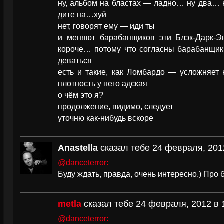
ну, альбом на бластах — ладно… ну два… 
дите на…хуй
нет, говорят ему — иди ты
и меняют барабанщиков эти Блэк-Дарк-Э
короче… потому что согласны барабанщики
деваться
есть и такие, как Ломбардо — усложняет
плотность у него адская
о чём это я?
продолжение, видимо, следует
уточню как-нибудь вскоре
Anastella
сказал тебе 24 февраля, 201
@danceterror:
Буду ждать, правда, очень интересно.) Про
metla
сказал тебе 24 февраля, 2012 в 
@danceterror: