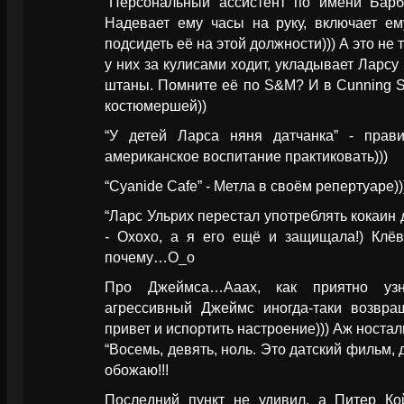
“Персональный ассистент по имени Барб
Надевает ему часы на руку, включает ему
подсидеть её на этой должности))) А это не
у них за кулисами ходит, укладывает Ларс
штаны. Помните её по S&M? И в Cunning S
костюмершей))
“У детей Ларса няня датчанка” - прави
американское воспитание практиковать)))
“Cyanide Cafe” - Метла в своём репертуаре)))
“Ларс Ульрих перестал употреблять кокаин д
- Охохо, а я его ещё и защищала!) Клёво
почему…О_о
Про Джеймса…Ааах, как приятно узн
агрессивный Джеймс иногда-таки возвращ
привет и испортить настроение))) Аж ностал
“Восемь, девять, ноль. Это датский фильм, 
обожаю!!!
Последний пункт не удивил, а Питер Кой