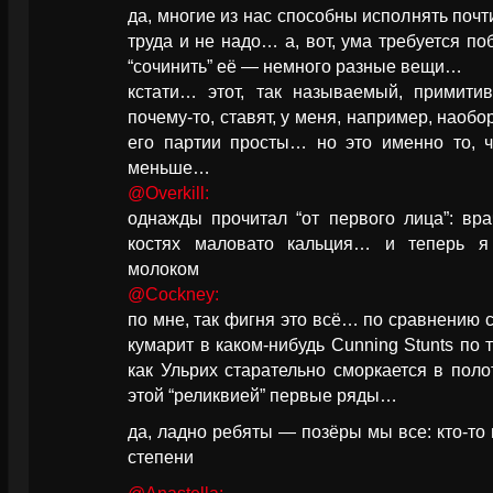
да, многие из нас способны исполнять почт
труда и не надо… а, вот, ума требуется по
“сочинить” её — немного разные вещи…
кстати… этот, так называемый, примитив
почему-то, ставят, у меня, например, наоб
его партии просты… но это именно то, 
меньше…
@Overkill:
однажды прочитал “от первого лица”: вра
костях маловато кальция… и теперь я
молоком
@Cockney:
по мне, так фигня это всё… по сравнению
кумарит в каком-нибудь Cunning Stunts по 
как Ульрих старательно сморкается в поло
этой “реликвией” первые ряды…
да, ладно ребяты — позёры мы все: кто-то 
степени