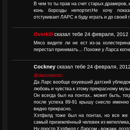
В чем то ты прав на счет старых драмеров, 
конь борозды непортит.Не хочу показ
отстукивает ЛАРС я буду играть и до своей 
Overkill
сказал тебе 24 февраля, 2012 
Мясо видите ли не ест из-за холестерина
перестал принимать… Похоже у Ларса когн
Cockney
сказал тебе 24 февраля, 2012
@danceterror:
Да Ларс вообще охуевший датский ублюдок.
любовь и чувства к этому прекрасному музык
Он всегда был на понтах.. может быть, тог
после успеха 89-91 крышу снесло именно
видно прекрасно.
Хэтфилд тоже был на понтах, но все же 
самый приземлённый человек из метеллика,
Ну просто Хэтфилд с Ларсом - вожаки, поэтом