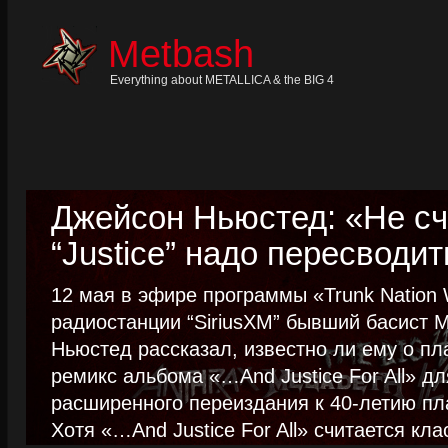
Skip
to
content
Metbash
Skip
to
navigation
Everything about METALLICA & the BIG 4
Skip
to
footer
Джейсон Ньюстед: «Не сч
“Justice” надо пересводит
12 мая в эфире программы «Trunk Nation W
радиостанции “SiriusXM” бывший басист M
Ньюстед рассказал, известно ли ему о пл
ремикс альбома «…And Justice For All» д
расширенного переиздания к 40-летию пла
Хотя «…And Justice For All» считается клас