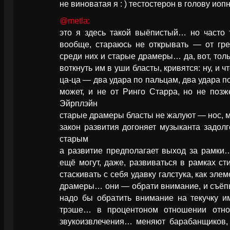
не виноватая я : ) тестостерон в голову иоп
@metla:
это я здесь такой выёпистый… но часто т
вообще, стараюсь не открывать — от гр
среди них и старые драмеры… да, вот, тол
воткнуть им в уши бласты, кривятся: ну, и чт
ца-ца — два удара по пальцам, два удара 
может, и не от Ринго Старра, но не поз
Эйрплэйн
старые драмеры бласты не жалуют — нос, м
закон развития догоняет музыканта задолго
старым
а развитие предполагает выход за рамки…
ещё могут, даже, развиваться в рамках сти
стаскивать с себя удавку галстука, как эл
драмеры… они — обрати внимание, и съёп
надо бы обратить внимание на текучку и
трэше… в процентоном отношении относ
звукоизвлечения… меняют барабанщиков, 