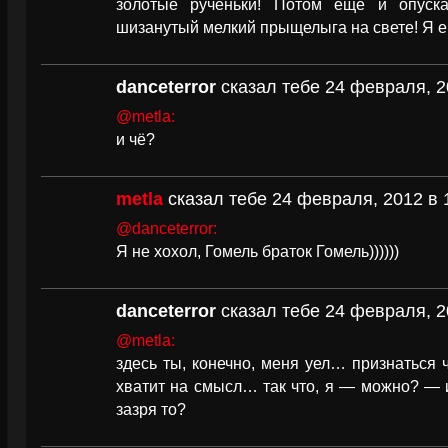
золотые рученьки! Потом ещё и опуска
шизанутый мелкий прыщелыга на свете! Я е
danceterror
сказал тебе 24 февраля, 2
@metla:
и чё?
metla
сказал тебе 24 февраля, 2012 в 
@danceterror:
Я не хохол, Гомель браток Гомель))))))
danceterror
сказал тебе 24 февраля, 2
@metla:
здесь ты, конечно, меня уел… признаться ч
хватит на смысл… так что, я — можно? — и
зазря то?