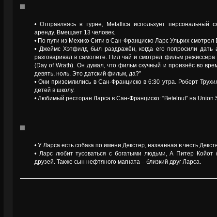
• Отправляясь в турне, Metallica использует персональный с
аренду. Вмещает 13 человек.
• По пути из Мехико Сити в Сан-Франциско Ларс Ульрих смотрел 
• Джеймс Хэтфилд был раздражён, когда его попросили дать 
разговаривал в самолёте. Пил чай и смотрел фильм режиссёра
(Day of Wrath). Он думал, что фильм скучный и произнёс во врем
девять, ноль. Это датский фильм, да?”
• Они приземлились в Сан-Франциско в 6:30 утра. Роберт Трухи
детей в школу.
• Любимый ресторан Ларса в Сан-Франциско: “Betelnut” на Union S
• У Ларса есть собака по имени Декстер, названная в честь Декст
• Ларс любит тусоваться с богатыми людьми, А Питер Койот (
друзей. Также сын нефтяного магната – близкий друг Ларса.