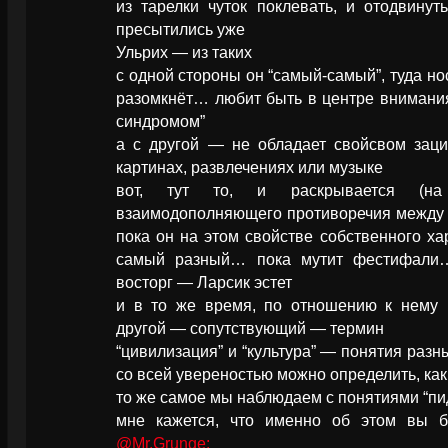
из тарелки чуток поклевать, и отодвину
пресытились уже
Ульрих — из таких
с одной стороны он “самый-самый”, туда но
разомкнёт… любит быть в центре внимани
синдромом”
а с другой — не обладает свойсвом заци
картинах, развлечениях или музыке
вот, тут то, и раскрывается (на
взаимодополняющего противоречия между т
пока он на этом свойстве собственного х
самый разный… пока мутит фестифали
восторг — Ларсик эстет
и в то же время, по отношению к нему н
другой — сопутствующий — термин
“цивилизация” и “культура” — понятия разн
со всей увереностью можно определить, как
то же самое мы наблюдаем с понятиями “пидр
мне кажется, что именно об этом вы б
@Mr.Grunge: