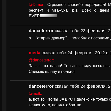
@Dimon:
Огромное спасибо порадовал! Me
респект и уважуха! p.s. Всех с днем 
EVER!!!!!!!!!!!!!!!!!
danceterror
сказал тебе 23 февраля, 2
о… “старый драмер”… полобал с посонами 
metla
сказал тебе 24 февраля, 2012 в 
@danceterror:
За…сь ты пасан! Только с виду казалось
Снимаю шляпу и польто!
danceterror
сказал тебе 24 февраля, 2
@metla:
а, вот, то, что ты ЗАДРОТ далеко не только 
кепчонку то, напяль обратно