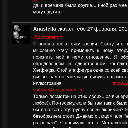
да, и времена были другие… иной раз мне к
могу ощутить
Anastella
сказал тебе 27 февраля, 201
@danceterror:
Я поняла твою точку зрения. Скажу, что 
мысленно хочу применить к нему втору
пояснить моё к нему отношение. Я об
определённом и единственном контекс
Хетфилда. Стой эта фигура одна со всей св
бы вызвал во мне какие-нибудь положите
иллюстрация:
http://
vuoKiq8&feature=related
Только посмотри на этих двоих…ээ выбери
любое)). По-твоему, если бы там таких было
бы я назвать эту группу своей любимой? Н
безобразием стоит Джеймс с лицом аля “ну
разрешаю”, я понимаю, что с Металликой