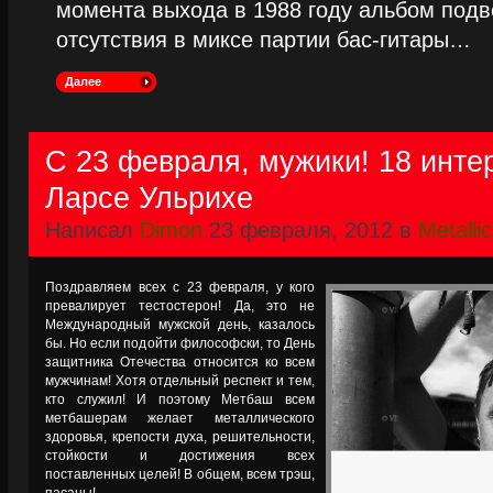
момента выхода в 1988 году альбом подве
отсутствия в миксе партии бас-гитары…
Далее
С 23 февраля, мужики! 18 инте
Ларсе Ульрихе
Написал
Dimon
23 февраля, 2012 в
Metalli
Поздравляем всех с 23 февраля, у кого
превалирует тестостерон! Да, это не
Международный мужской день, казалось
бы. Но если подойти философски, то День
защитника Отечества относится ко всем
мужчинам! Хотя отдельный респект и тем,
кто служил! И поэтому Метбаш всем
метбашерам желает металлического
здоровья, крепости духа, решительности,
стойкости и достижения всех
поставленных целей! В общем, всем трэш,