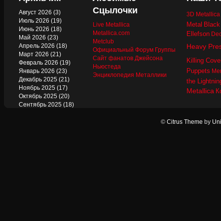
Сцылочки
Август 2026
(3)
3D Metallic
Июль 2026
(19)
Metal
Black
Live Metallica
Июнь 2026
(18)
Metallica.com
Ellefson
Dec
Май 2026
(23)
Metclub
Апрель 2026
(18)
Heavy Pre
Официальный Форум Группы
Март 2026
(21)
Сайт фанатов Джейсона
Killing Cove
Февраль 2026
(19)
Ньюстеда
Puppets
Январь 2026
(23)
Mer
Энциклопедия Металлики
Декабрь 2025
(21)
the Lightnin
Ноябрь 2025
(17)
Metallica
К
Октябрь 2025
(20)
Сентябрь 2025
(18)
Август 2025
(22)
Июль 2025
(13)
©
Citrus Theme
by
Uni
Июнь 2025
(17)
Май 2025
(19)
Апрель 2025
(17)
Март 2025
(17)
Февраль 2025
(18)
Январь 2025
(18)
Декабрь 2024
(18)
Ноябрь 2024
(21)
Октябрь 2024
(24)
Сентябрь 2024
(15)
Август 2024
(13)