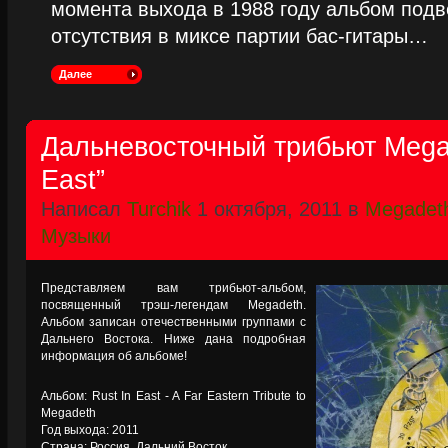
момента выхода в 1988 году альбом подве
отсутствия в миксе партии бас-гитары…
Далее
Дальневосточный трибьют Megad
East”
Написал
Turchik
1 октября, 2011 в
Megadet
Музыки
Представляем вам трибьют-альбом,
посвященный трэш-легендам Megadeth.
Альбом записан отечественными группами с
Дальнего Востока. Ниже дана подробная
информация об альбоме!
Альбом: Rust In East - A Far Eastern Tribute to
Megadeth
Год выхода: 2011
Страна: Россия, Дальний Восток