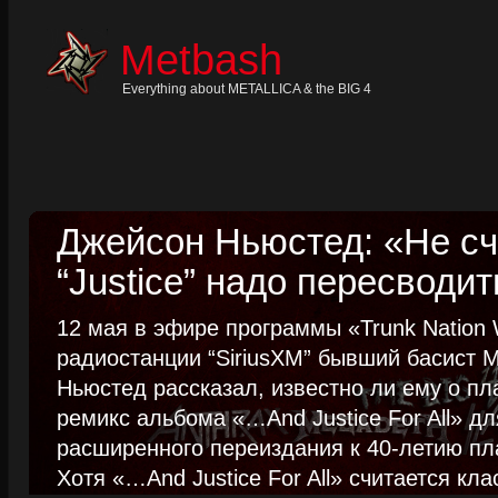
Skip
to
content
Metbash
Skip
to
navigation
Everything about METALLICA & the BIG 4
Skip
to
footer
Джейсон Ньюстед: «Не сч
“Justice” надо пересводит
12 мая в эфире программы «Trunk Nation W
радиостанции “SiriusXM” бывший басист M
Ньюстед рассказал, известно ли ему о пл
ремикс альбома «…And Justice For All» д
расширенного переиздания к 40-летию пла
Хотя «…And Justice For All» считается клас