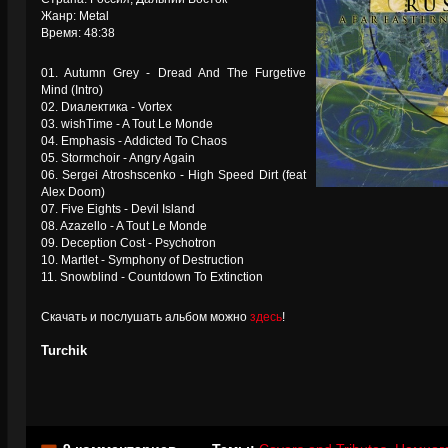
Жанр: Metal
Время: 48:38
01. Autumn Grey - Dread And The Furgetive
Mind (Intro)
02. Dиалектика - Vortex
03. wishTime - A Tout Le Monde
04. Emphasis - Addicted To Chaos
05. Stormchoir - Angry Again
06. Sergei Atroshscenko - High Speed Dirt (feat
Alex Doom)
07. Five Eights - Devil Island
08. Azazello - A Tout Le Monde
09. Deception Cost - Psychotron
10. Martlet - Symphony of Destruction
11. Snowblind - Countdown To Extinction
Скачать и послушать альбом можно
здесь
!
Turchik