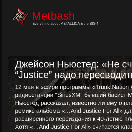
Skip
to
content
Metbash
Skip
to
navigation
Everything about METALLICA & the BIG 4
Skip
to
footer
Джейсон Ньюстед: «Не сч
“Justice” надо пересводит
12 мая в эфире программы «Trunk Nation W
радиостанции “SiriusXM” бывший басист M
Ньюстед рассказал, известно ли ему о пл
ремикс альбома «…And Justice For All» д
расширенного переиздания к 40-летию пла
Хотя «…And Justice For All» считается клас