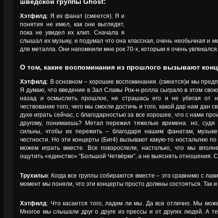
шведской группы Ghost:
Хэтфилд
: Я их фанат (смеется). Я и
понятия не имел, как они выглядят,
пока не увидел их клип. Сначала я
слышал их музыку, и подумал что она классная, очень необычная и ме
для металла. Они напомнили мне рок 70-х, которым я очень увлекался. 
О том, какие воспоминания из прошлого вызывают конц
Хэтфилд
: В основном – хорошие воспоминания. (смеется)и мы пред
Я думаю, что введение в Зал Славы Рок-н-ролла сыграло в этом свою
назад и осмыслить прошлое, не страшась его и не убегая от н
чествование того, чего мы смогли достичь и того, какой дар нам дан 
духе играть сейчас, с благодарностью за все хорошее, что с нами про
другому, понимаешь? Метал пережил тяжелые времена. но, судя 
сильны, чтобы их пережить – благодаря нашим фанатам, музыке
честности. Но эти концерты (Биг4) вызывают какую-то ностальгию по
можем играть вместе. Все повзрослели, настолько, что мы вполн
ощутить «единство» “Большой Четвёрки”, а не выяснять отношения. 
Трухильо
: Когда все группы собираются вместе – это сравнимо с лав
момент мы поняли, что эти концерты просто должны состояться. Так и
Хэтфилд
: Что касается того, ладим ли мы. Да все отлично. Мы може
Многое мы слышали друг о друге из прессы и от других людей. А т