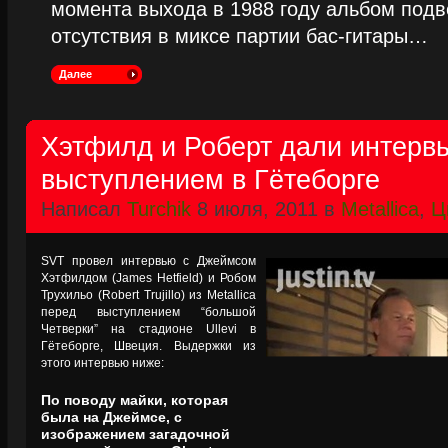
момента выхода в 1988 году альбом подве
отсутствия в миксе партии бас-гитары…
Далее
Хэтфилд и Роберт дали интерв
выступлением в Гётеборге
Написал
Turchik
8 июля, 2011 в
Metallica
,
Ц
SVT провел интервью с Джеймсом
Хэтфилдом (James Hetfield) и Робом
Трухильо (Robert Trujillo) из Metallica
перед выступлением “большой
Четверки” на стадионе Ullevi в
Гётеборге, Швеция. Выдержки из
этого интервью ниже:
По поводу майки, которая
была на Джеймсе, с
изображением загадочной