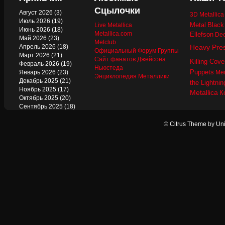
Сцылочки
Август 2026
(3)
3D Metallic
Июль 2026
(19)
Metal
Black
Live Metallica
Июнь 2026
(18)
Metallica.com
Ellefson
Dec
Май 2026
(23)
Metclub
Апрель 2026
(18)
Heavy Pre
Официальный Форум Группы
Март 2026
(21)
Сайт фанатов Джейсона
Killing Cove
Февраль 2026
(19)
Ньюстеда
Puppets
Январь 2026
(23)
Mer
Энциклопедия Металлики
Декабрь 2025
(21)
the Lightnin
Ноябрь 2025
(17)
Metallica
К
Октябрь 2025
(20)
Сентябрь 2025
(18)
Август 2025
(22)
Июль 2025
(13)
©
Citrus Theme
by
Uni
Июнь 2025
(17)
Май 2025
(19)
Апрель 2025
(17)
Март 2025
(17)
Февраль 2025
(18)
Январь 2025
(18)
Декабрь 2024
(18)
Ноябрь 2024
(21)
Октябрь 2024
(24)
Сентябрь 2024
(15)
Август 2024
(13)