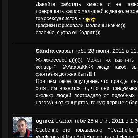
Давайте работать вместе и не позво
превращать ваших малышей в дьявольское о
гомосексуалистов!» -
графики нарисовали, молодцы какие)))
спасибо, с утра оч бодрит )))
Sandra
сказал тебе 28 июня, 2011 в 11
Жжжжееееесть))))))) Может их как-нит
концерт? КААааааКККК люди такое в
фантазия должна быть!!!!!
При чем такое ощущение, что правды они
хотят, им нравится то, что они придумыв
сколько людей пострадало от подобных с
назову) и от концертов, то чую первые с б
ogurez
сказал тебе 28 июня, 2011 в 1:3
Особенно это порадовало: ^Coachella 
Weekends of Man Butt Horseplay and Heroin D