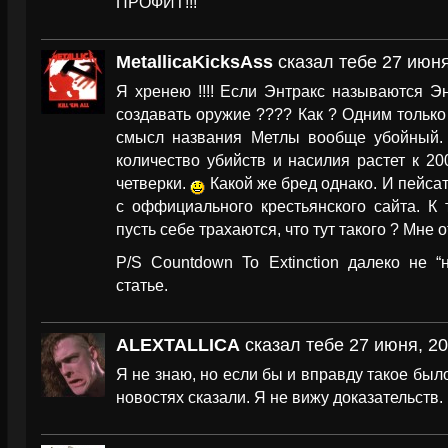
ПРОФИТ!!!
MetallicaKicksAss
сказал тебе 27 июня
Я хренею !!!! Если Энтракс называются Эн
создавать оружие ???? Как ? Одним тольк
смысл названия Метлы вообще убойный
количество убийств и насилия растет к 200
четверки.
Какой же бред однако. И пейсате
с оффициального крестьянского сайта. К 
пусть себе трахаются, что тут такого ? Мне о
P/S Countdown To Extinction далеко не “
статье.
ALEXTALLICA
сказал тебе 27 июня, 20
Я не знаю, но если бы и вправду такое было
новостях сказали. Я не вижу доказательств. 