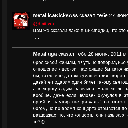
MetallicaKicksAss
сказал тебе 27 июня
@dmitryck:
Вам же сказали даже в Википедии, что это 
….
Metalluga
сказал тебе 28 июня, 2011 в 
бред сивой кобылы, я чуть не поверил, ибо
отношение к церкви, настоящие бы католики
бы, какие иногда там сумашествия творятся,
давайте подарим один билет такому святоше
а в дорогу дадим вазелина, мало ли че, мо
вообще, даже если человек окунулся в эт
оргий и вампирские ритуалы” он может
богом, но во время концерта отрыватся по
раздражает то, что концерты они называю
то?)))