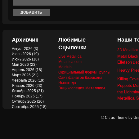
Архивчик
Любимые
Наши Т
Сцылочки
Август 2026
(3)
3D Metallic
Июль 2026
(19)
Metal
Black
Live Metallica
Июнь 2026
(18)
Metallica.com
Ellefson
Dec
Май 2026
(23)
Metclub
Апрель 2026
(18)
Heavy Pre
Официальный Форум Группы
Март 2026
(21)
Сайт фанатов Джейсона
Killing Cove
Февраль 2026
(19)
Ньюстеда
Puppets
Январь 2026
(23)
Mer
Энциклопедия Металлики
Декабрь 2025
(21)
the Lightnin
Ноябрь 2025
(17)
Metallica
К
Октябрь 2025
(20)
Сентябрь 2025
(18)
Август 2025
(22)
Июль 2025
(13)
©
Citrus Theme
by
Uni
Июнь 2025
(17)
Май 2025
(19)
Апрель 2025
(17)
Март 2025
(17)