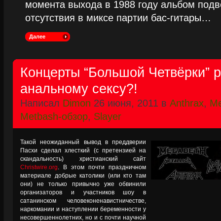
момента выхода в 1988 году альбом подве
отсутствия в миксе партии бас-гитары…
Далее
Концерты “Большой Четвёрки” р
анальному сексу?!
Написал
Dimon
26 июня, 2011 в
Anthrax
,
Me
Metbash-обзор
,
Slayer
Такой неожиданный вывод в преддверии
Пасхи сделал хлесткий (с претензией на
скандальность) христианский сайт
Christwire.org
. В этом почти праздничном
материале добрые католики (или кто там
они) не только привычно уже обвинили
организаторов и участников шоу в
сатанинском человеконенавистничестве,
наркомании и наступлении беременности у
несовершеннолетних, но и с почти научной