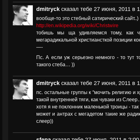
dmitryck
сказал тебе 27 июня, 2011 в 1
вообще-то это стебный сатирический сайт..)
http://en.wikipedia.org/wiki/Christwire
тобишь мы ща удивляемся тому, как ч
мегарадикальной христиансткой позиции кон
—-
Пс. А если уж серьезно немного - то тут т
такого стеба… ))
dmitryck
сказал тебе 27 июня, 2011 в 1
пс. остальные группы к “мочить религию и 
такой внутренней тяги, как чуваки из Слеер…
хотя я не поклонник маленькой троицы - так
может и антрах с мегадетом такие же радик
слеер))
sfepa
сказал тебе 27 июня, 2011 в 2:00