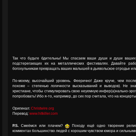
Так что будьте бдительны! Мы спасаем ваши души и души ваших 
подстерегающих их на металлических фестивалях. Давайте раб
богохульникам превращать ваших малышей в дьявольское отродье или –
По-моему, высочайший уровень. Феерично! Даже круче, чем посл
похоже – степенью логичности высказываний и выводов). Не зн
христиане, чтобы стимулировать свою неуемную инфер(а)нально-эро
попробовать! Ибо я-то, например, до сих пор считала, что на концерт
Оригинал:
Christwire.org
Перевод:
www.hitkiller.com
P.S.
Смеёмся или плачем?
Походу ещё одно творение религи
комментах большинство людей с хорошим чувством юмора и сильным