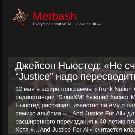
Skip
to
content
Metbash
Skip
to
navigation
Everything about METALLICA & the BIG 4
Skip
to
footer
Джейсон Ньюстед: «Не сч
“Justice” надо пересводит
12 мая в эфире программы «Trunk Nation W
радиостанции “SiriusXM” бывший басист M
Ньюстед рассказал, известно ли ему о пл
ремикс альбома «…And Justice For All» д
расширенного переиздания к 40-летию пла
Хотя «…And Justice For All» считается клас