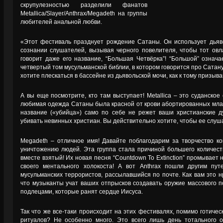
скрупулезностью разделили фанатов
Metallica/Slayer/Anthrax/Megadeth на группы
любителей анальной любви.
«Этот фестиваль празднует рождение Сатаны. Он использует дьяво
сознании слушателей, вызывая черного повелителя, чтобы тот ов
говорит даже его название, “Большая Четвёрка”! “Большой” означа
четвертый том мусульманской библии, в котором говорится про Сатан
хотите плескаться в бассейне из дьявольской мочи, как к тому призы
А вы еще посмотрите, кто там выступает! Metallica – это суданское 
любимая одежда Сатаны была красной от крови абортированных млад
название («убийца») само по себе не режет ваши христианские д
убивать невинных христиан. Вы действительно хотите, чтобы ее слу
Megadeth – отличное имя! Давайте поблагодарим за творчество ко
уничтожению людей. Эта группа стала причиной большего количеств
вместе взятый! Их новая песня “Countdown To Extinction” промывает
своего ментального холокоста! А вот Anthrax пошли другим пу
мусульманских террористов, рассылавшийся по почте. Как вам это 
что музыканты учат ваших отпрысков создавать оружие массового п
подлецами, которые ранят сердце Иисуса.
Так что же все-таки происходит на этих фестивалях, помимо готичес
ритуалов? Не особенно много. Это всего лишь день тотального о