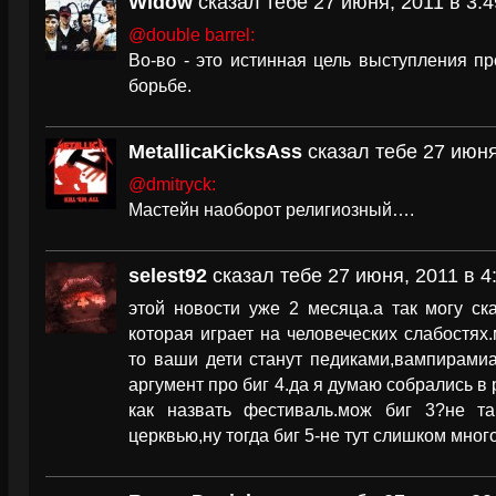
Widow
сказал тебе 27 июня, 2011 в 3:4
@double barrel:
Во-во - это истинная цель выступления п
борьбе.
MetallicaKicksAss
сказал тебе 27 июня
@dmitryck:
Мастейн наоборот религиозный….
selest92
сказал тебе 27 июня, 2011 в 4
этой новости уже 2 месяца.а так могу ск
которая играет на человеческих слабостях
то ваши дети станут педиками,вампирамиа
аргумент про биг 4.да я думаю собрались в
как назвать фестиваль.мож биг 3?не т
церквью,ну тогда биг 5-не тут слишком много