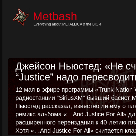
Skip
to
content
Metbash
Skip
to
navigation
Everything about METALLICA & the BIG 4
Skip
to
footer
Джейсон Ньюстед: «Не сч
“Justice” надо пересводит
12 мая в эфире программы «Trunk Nation W
радиостанции “SiriusXM” бывший басист M
Ньюстед рассказал, известно ли ему о пл
ремикс альбома «…And Justice For All» д
расширенного переиздания к 40-летию пла
Хотя «…And Justice For All» считается клас