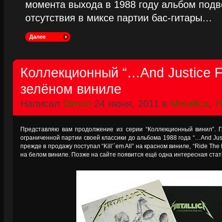
момента выхода в 1988 году альбом подве
отсутствия в миксе партии бас-гитары…
Далее
Коллекционный “…And Justice Fo
зелёном виниле
Написал
Dimon
24 июня, 2011 в
Metallica
,
Н
Представляю вам продолжение из серии “Коллекционный винил”. Гр
ограниченной партии своей классики до альбома 1988 года “…And Justi
прежде в продажу поступал “Kill’`em All” на красном виниле, “Ride The 
на белом виниле. Позже на сайте появится ещё одна интересная стат