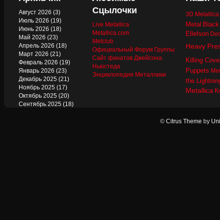
Сцылочки
Август 2026
(3)
3D Metallic
Июль 2026
(19)
Metal
Black
Live Metallica
Июнь 2026
(18)
Metallica.com
Ellefson
Dec
Май 2026
(23)
Metclub
Апрель 2026
(18)
Heavy Pre
Официальный Форум Группы
Март 2026
(21)
Сайт фанатов Джейсона
Killing Cove
Февраль 2026
(19)
Ньюстеда
Puppets
Январь 2026
(23)
Mer
Энциклопедия Металлики
Декабрь 2025
(21)
the Lightnin
Ноябрь 2025
(17)
Metallica
К
Октябрь 2025
(20)
Сентябрь 2025
(18)
Август 2025
(22)
Июль 2025
(13)
©
Citrus Theme
by
Uni
Июнь 2025
(17)
Май 2025
(19)
Апрель 2025
(17)
Март 2025
(17)
Февраль 2025
(18)
Январь 2025
(18)
Декабрь 2024
(18)
Ноябрь 2024
(21)
Октябрь 2024
(24)
Сентябрь 2024
(15)
Август 2024
(13)