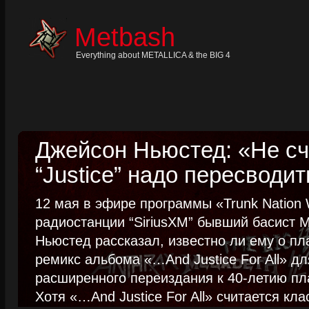
Skip
to
content
Metbash
Skip
to
navigation
Everything about METALLICA & the BIG 4
Skip
to
footer
Джейсон Ньюстед: «Не сч
“Justice” надо пересводит
12 мая в эфире программы «Trunk Nation W
радиостанции “SiriusXM” бывший басист M
Ньюстед рассказал, известно ли ему о пл
ремикс альбома «…And Justice For All» д
расширенного переиздания к 40-летию пла
Хотя «…And Justice For All» считается клас