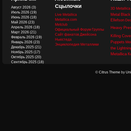
Сцылочки
Август 2026
(3)
3D Metallic
Июль 2026
(19)
Metal
Black
Live Metallica
Июнь 2026
(18)
Metallica.com
Ellefson
Dec
Май 2026
(23)
Metclub
Апрель 2026
(18)
Heavy Pre
Официальный Форум Группы
Март 2026
(21)
Сайт фанатов Джейсона
Killing Cove
Февраль 2026
(19)
Ньюстеда
Puppets
Январь 2026
(23)
Mer
Энциклопедия Металлики
Декабрь 2025
(21)
the Lightnin
Ноябрь 2025
(17)
Metallica
К
Октябрь 2025
(20)
Сентябрь 2025
(18)
Август 2025
(22)
Июль 2025
(13)
©
Citrus Theme
by
Uni
Июнь 2025
(17)
Май 2025
(19)
Апрель 2025
(17)
Март 2025
(17)
Февраль 2025
(18)
Январь 2025
(18)
Декабрь 2024
(18)
Ноябрь 2024
(21)
Октябрь 2024
(24)
Сентябрь 2024
(15)
Август 2024
(13)