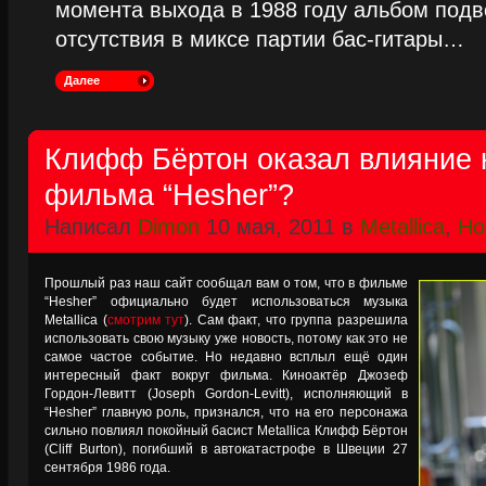
момента выхода в 1988 году альбом подве
отсутствия в миксе партии бас-гитары…
Далее
Клифф Бёртон оказал влияние н
фильма “Hesher”?
Написал
Dimon
10 мая, 2011 в
Metallica
,
Но
Прошлый раз наш сайт сообщал вам о том, что в фильме
“Hesher” официально будет использоваться музыка
Metallica (
смотрим тут
). Сам факт, что группа разрешила
использовать свою музыку уже новость, потому как это не
самое частое событие. Но недавно всплыл ещё один
интересный факт вокруг фильма. Киноактёр Джозеф
Гордон-Левитт (Joseph Gordon-Levitt), исполняющий в
“Hesher” главную роль, признался, что на его персонажа
сильно повлиял покойный басист Metallica Клифф Бёртон
(Cliff Burton), погибший в автокатастрофе в Швеции 27
сентября 1986 года.