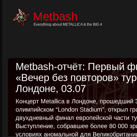
Skip
to
content
Metbash
Skip
to
navigation
Everything about METALLICA & the BIG 4
Skip
to
footer
Metbash-отчёт: Первый 
«Вечер без повторов» тур
Лондоне, 03.07
Концерт Metallica в Лондоне, прошедший 
олимпийском “London Stadium”, открыл г
двухдневный финал европейской части тур
Выступление, собравшее более 80 000 зр
условиях аномальной для Великобритании