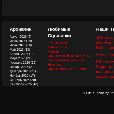
Архивчик
Любимые
Наши Т
Сцылочки
Август 2026
(5)
3D Metallic
Июль 2026
(19)
Metal
Black
Live Metallica
Июнь 2026
(18)
Metallica.com
Ellefson
Dec
Май 2026
(23)
Metclub
Апрель 2026
(18)
Heavy Pre
Официальный Форум Группы
Март 2026
(21)
Сайт фанатов Джейсона
Killing Cove
Февраль 2026
(19)
Ньюстеда
Puppets
Январь 2026
(23)
Mer
Энциклопедия Металлики
Декабрь 2025
(21)
the Lightnin
Ноябрь 2025
(17)
Metallica
К
Октябрь 2025
(20)
Сентябрь 2025
(18)
Август 2025
(22)
Июль 2025
(13)
©
Citrus Theme
by
Uni
Июнь 2025
(17)
Май 2025
(19)
Апрель 2025
(17)
Март 2025
(17)