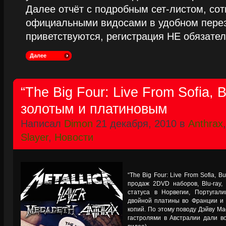
Далее отчёт с подробным сет-листом, сот
официальными видосами в удобном пере
приветствуются, регистрация НЕ обязател
Далее
“The Big Four: Live From Sofia, B
золотым и платиновым
Написал
Dimon
21 декабря, 2010 в
Anthrax
Slayer
,
Новости
“The Big Four: Live From Sofia, 
продаж 2DVD наборов, Blu-ray, 
статуса в Норвегии, Португал
двойной платины во Франции и 
копий. По этому поводу Дэйву Ма
гастролями в Австралии дали в