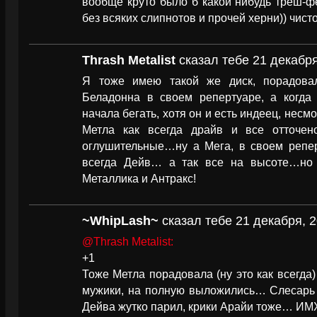
вообще круто было б какой нибудь треш-фе
без всяких слипнотов и прочей херни)) чис
Thrash Metalist
сказал тебе 21 декабря
Я тоже имею такой же диск, порадовал
Беладонна в своем репертуаре, а когда
начала бегать, хотя он и есть индеец, нес
Метла как всегда драйв и все отточен
оглушительные…ну а Мега, в своем репер
всегда Дейв… а так все на высоте…но 
Металлика и Антракс!
~WhipLash~
сказал тебе 21 декабря, 2
@Thrash Metalist:
+1
Тоже Метла порадовала (ну это как всегда)
мужики, на полную выложились… Слесарь с
Дейва жутко парил, крики Арайи тоже… ИМ