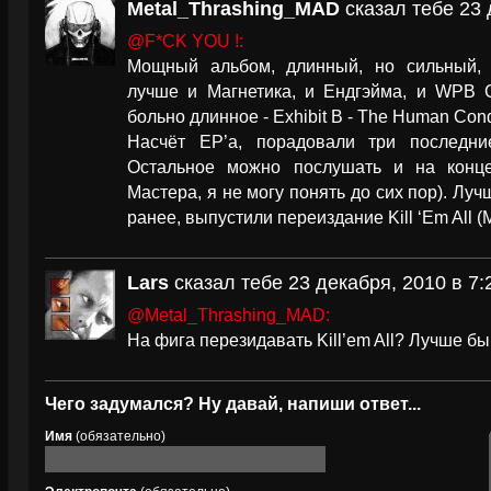
Metal_Thrashing_MAD
сказал тебе 23 
@F*CK YOU !:
Мощный альбом, длинный, но сильный, 
лучше и Магнетика, и Ендгэйма, и WPB С
больно длинное - Exhibit B - The Human Cond
Насчёт EP’а, порадовали три последн
Остальное можно послушать и на конце
Мастера, я не могу понять до сих пор). Луч
ранее, выпустили переиздание Kill ‘Em All (M
Lars
сказал тебе 23 декабря, 2010 в 7:
@Metal_Thrashing_MAD:
На фига перезидавать Kill’em All? Лучше бы
Чего задумался? Ну давай, напиши ответ...
Имя
(обязательно)