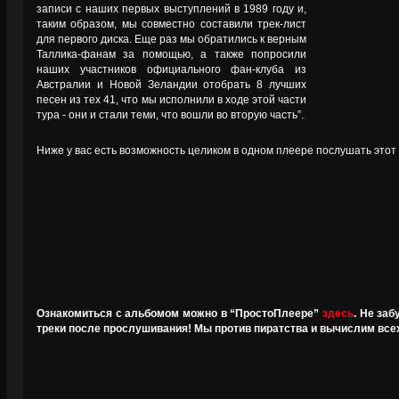
записи с наших первых выступлений в 1989 году и,
таким образом, мы совместно составили трек-лист
для первого диска. Еще раз мы обратились к верным
Таллика-фанам за помощью, а также попросили
наших участников официального фан-клуба из
Австралии и Новой Зеландии отобрать 8 лучших
песен из тех 41, что мы исполнили в ходе этой части
тура - они и стали теми, что вошли во вторую часть”.
Ниже у вас есть возможность целиком в одном плеере послушать это
Ознакомиться с альбомом можно в “ПростоПлеере”
здесь
. Не за
треки после прослушивания! Мы против пиратства и вычислим все