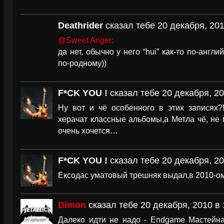
Deathrider
сказал тебе 20 декабря, 201
@Sweet Anger:
да нет, обычно у него “hui” как-то по-англи
по-родному))
F*CK YOU !
сказал тебе 20 декабря, 20
Ну вот и чё особенного в этих записях?
херачат классные альбомы,а Метла чё, не 
очень хочется…
F*CK YOU !
сказал тебе 20 декабря, 20
Ексодас уматовый трешняк выдал,в 2010-ом
Dimon
сказал тебе 20 декабря, 2010 в 
Далеко идти не надо - Endgame Мастейн