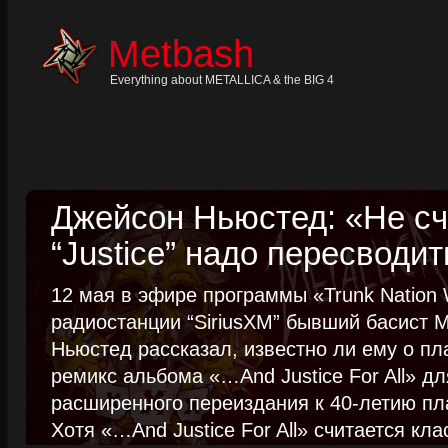
Skip
to
content
Metbash
Skip
to
navigation
Everything about METALLICA & the BIG 4
Skip
to
footer
Джейсон Ньюстед: «Не сч
“Justice” надо пересводит
12 мая в эфире программы «Trunk Nation W
радиостанции “SiriusXM” бывший басист M
Ньюстед рассказал, известно ли ему о пл
ремикс альбома «…And Justice For All» д
расширенного переиздания к 40-летию пла
Хотя «…And Justice For All» считается клас