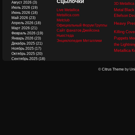
Сцылочки
Август 2026
(3)
3D Metallic
Июль 2026
(19)
Metal
Black
Live Metallica
Июнь 2026
(18)
Metallica.com
Ellefson
Dec
Май 2026
(23)
Metclub
Апрель 2026
(18)
Heavy Pre
Официальный Форум Группы
Март 2026
(21)
Сайт фанатов Джейсона
Killing Cove
Февраль 2026
(19)
Ньюстеда
Puppets
Январь 2026
(23)
Mer
Энциклопедия Металлики
Декабрь 2025
(21)
the Lightnin
Ноябрь 2025
(17)
Metallica
К
Октябрь 2025
(20)
Сентябрь 2025
(18)
Август 2025
(22)
Июль 2025
(13)
©
Citrus Theme
by
Uni
Июнь 2025
(17)
Май 2025
(19)
Апрель 2025
(17)
Март 2025
(17)
Февраль 2025
(18)
Январь 2025
(18)
Декабрь 2024
(18)
Ноябрь 2024
(21)
Октябрь 2024
(24)
Сентябрь 2024
(15)
Август 2024
(13)
Июль 2024
(12)