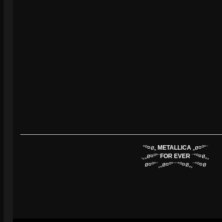
°º¤ø„
METALLICA
„ø¤º°¨
,¸„ø¤º°¨
FOR EVER
¨°º¤ø„¸
ø¤º°¨¸„ø¤º°¨¨°º¤ø„¸¨°º¤ø