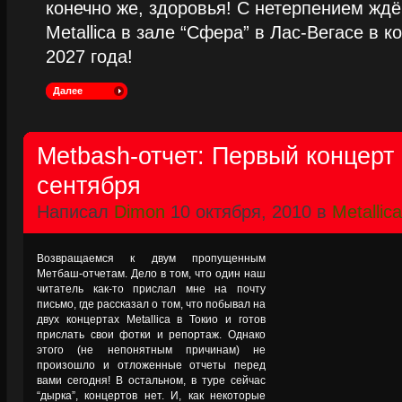
конечно же, здоровья! С нетерпением жд
Metallica в зале “Сфера” в Лас-Вегасе в к
2027 года!
Далее
Metbash-отчет: Первый концерт 
сентября
Написал
Dimon
10 октября, 2010 в
Metallica
Возвращаемся к двум пропущенным
Метбаш-отчетам. Дело в том, что один наш
читатель как-то прислал мне на почту
письмо, где рассказал о том, что побывал на
двух концертах Metallica в Токио и готов
прислать свои фотки и репортаж. Однако
этого (не непонятным причинам) не
произошло и отложенные отчеты перед
вами сегодня! В остальном, в туре сейчас
“дырка”, концертов нет. И, как некоторые