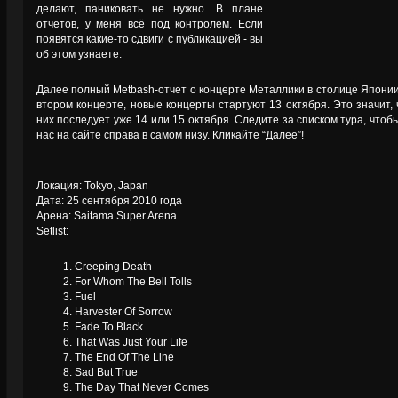
делают, паниковать не нужно. В плане
отчетов, у меня всё под контролем. Если
появятся какие-то сдвиги с публикацией - вы
об этом узнаете.
Далее полный Metbash-отчет о концерте Металлики в столице Японии
втором концерте, новые концерты стартуют 13 октября. Это значит
них последует уже 14 или 15 октября. Следите за списком тура, чтоб
нас на сайте справа в самом низу. Кликайте “Далее”!
Локация: Tokyo, Japan
Дата: 25 сентября 2010 года
Арена: Saitama Super Arena
Setlist:
1. Creeping Death
2. For Whom The Bell Tolls
3. Fuel
4. Harvester Of Sorrow
5. Fade To Black
6. That Was Just Your Life
7. The End Of The Line
8. Sad But True
9. The Day That Never Comes