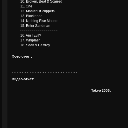
10. Broken, Beat & Scarred
11. One
12. Master Of Puppets
13. Blackened
14. Nothing Else Matters
15. Enter Sandman
- - - - - - - - - - - - - - - - - - -
16. Am I Evil?
17. Whiplash
18. Seek & Destroy
Фото-отчет:
Видео-отчет:
Tokyo 2006: