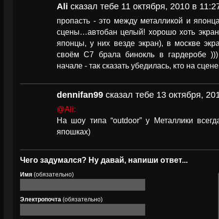
Ali
сказал тебе 11 октября, 2010 в 11:2
пропасть - это между металликой и японц
сцены…автобан целый! хорошо хоть экран 
японцы, у них везде экран), в москве экр
своём С7 брала бинокль в гардеробе )))
начале - так сказать убедилась, кто на сцен
dennifan99
сказал тебе 13 октября, 201
@Ali:
На шоу типа “outdoor” у Металлики всегд
япошках)
Чего задумался? Ну давай, напиши ответ...
Имя
(обязательно)
Электропочта
(обязательно)