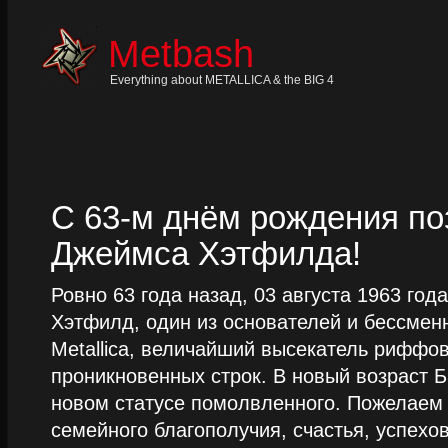
Skip
to
content
Metbash
Skip
to
navigation
Everything about METALLICA & the BIG 4
Skip
to
footer
С 63-м днём рождения п
Джеймса Хэтфилда!
Ровно 63 года назад, 03 августа 1963 го
Хэтфилд, один из основателей и бессме
Metallica, величайший высекатель риффо
проникновенных строк. В новый возраст Б
новом статусе помолвленного. Пожелаем
семейного благополучия, счастья, успехов