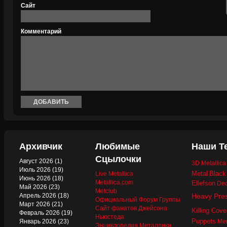
Сайт
Комментарий
Архивчик
Любимые
Наши Т
Сцылочки
Август 2026
(1)
3D Metallic
Июль 2026
(19)
Metal
Black
Live Metallica
Июнь 2026
(18)
Metallica.com
Ellefson
Dec
Май 2026
(23)
Metclub
Апрель 2026
(18)
Heavy Pre
Официальный Форум Группы
Март 2026
(21)
Сайт фанатов Джейсона
Killing Cove
Февраль 2026
(19)
Ньюстеда
Puppets
Январь 2026
(23)
Mer
Энциклопедия Металлики