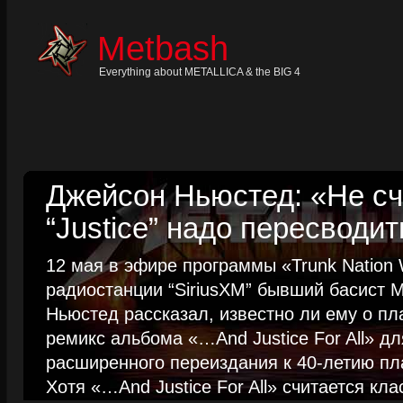
Skip
to
content
Metbash
Skip
to
navigation
Everything about METALLICA & the BIG 4
Skip
to
footer
Джейсон Ньюстед: «Не сч
“Justice” надо пересводит
12 мая в эфире программы «Trunk Nation W
радиостанции “SiriusXM” бывший басист M
Ньюстед рассказал, известно ли ему о пл
ремикс альбома «…And Justice For All» д
расширенного переиздания к 40-летию пла
Хотя «…And Justice For All» считается клас