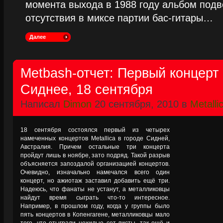
момента выхода в 1988 году альбом подве
отсутствия в миксе партии бас-гитары…
Далее
Metbash-отчет: Первый концерт M
Сиднее, 18 сентября
Написал
Dimon
20 сентября, 2010 в
Metalli
18 сентября состоялся первый из четырех
намеченных концертов Metallica в городе Сидней,
Австралия. Причем остальные три концерта
пройдут лишь в ноябре, зато подряд. Такой разрыв
объясняется запоздалой организацией концертов.
Очевидно, изначально намечался всего один
концерт, но ажиотаж заставил добавить ещё три.
Надеюсь, что фанаты не устанут, а металликовцы
найдут время сыграть что-то интересное.
Например, в прошлом году, когда у группы было
пять концертов в Копенгагене, металликовцы мало