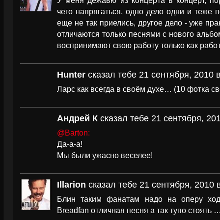
У меня дежавю из концерта в концерт, по
чего напрягаться, одно дело одни и теже п
еще не так приелись, другое дело - уже пра
отличаются только песнями с нового альбом
воспринимают свою работу только как работ
Hunter
сказал тебе 21 сентября, 2010 в
Ларс как всегда в своём духе… (10 фотка св
Андрей К
сказал тебе 21 сентября, 201
@Barton:
Да-а-а!
Мы были ужасно веселее!
Illarion
сказал тебе 21 сентября, 2010 в
Блин таким фанатам надо на оперу ход
Breadfan отличная песня а так тупо стоять