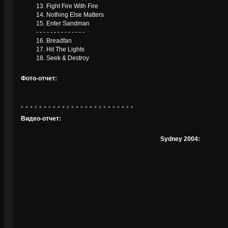
13. Fight Fire With Fire
14. Nothing Else Matters
15. Enter Sandman
- - - - - - - - - - - - - -
16. Breadfan
17. Hit The Lights
18. Seek & Destroy
Фото-отчет:
Видео-отчет:
Sydney 2004: