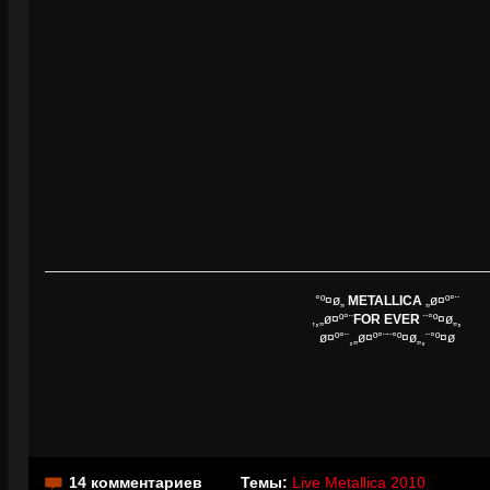
°º¤ø„
METALLICA
„ø¤º°¨
,¸„ø¤º°¨
FOR EVER
¨°º¤ø„¸
ø¤º°¨¸„ø¤º°¨¨°º¤ø„¸¨°º¤ø
14 комментариев
Темы:
Live Metallica 2010