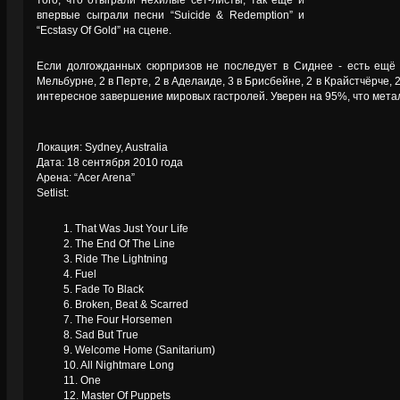
того, что отыграли нехилые сет-листы, так ещё и
впервые сыграли песни “Suicide & Redemption” и
“Ecstasy Of Gold” на сцене.
Если долгожданных сюрпризов не последует в Сиднее - есть ещё 
Мельбурне, 2 в Перте, 2 в Аделаиде, 3 в Брисбейне, 2 в Крайстчёрче, 2
интересное завершение мировых гастролей. Уверен на 95%, что метал
Локация: Sydney, Australia
Дата: 18 сентября 2010 года
Арена: “Acer Arena”
Setlist:
1. That Was Just Your Life
2. The End Of The Line
3. Ride The Lightning
4. Fuel
5. Fade To Black
6. Broken, Beat & Scarred
7. The Four Horsemen
8. Sad But True
9. Welcome Home (Sanitarium)
10. All Nightmare Long
11. One
12. Master Of Puppets