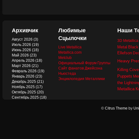
Архивчик
Любимые
Наши Т
Сцылочки
Август 2026
(3)
3D Metallic
Июль 2026
(19)
Metal
Black
Live Metallica
Июнь 2026
(18)
Metallica.com
Ellefson
Dec
Май 2026
(23)
Metclub
Апрель 2026
(18)
Heavy Pre
Официальный Форум Группы
Март 2026
(21)
Сайт фанатов Джейсона
Killing Cove
Февраль 2026
(19)
Ньюстеда
Puppets
Январь 2026
(23)
Mer
Энциклопедия Металлики
Декабрь 2025
(21)
the Lightnin
Ноябрь 2025
(17)
Metallica
К
Октябрь 2025
(20)
Сентябрь 2025
(18)
Август 2025
(22)
Июль 2025
(13)
©
Citrus Theme
by
Uni
Июнь 2025
(17)
Май 2025
(19)
Апрель 2025
(17)
Март 2025
(17)
Февраль 2025
(18)