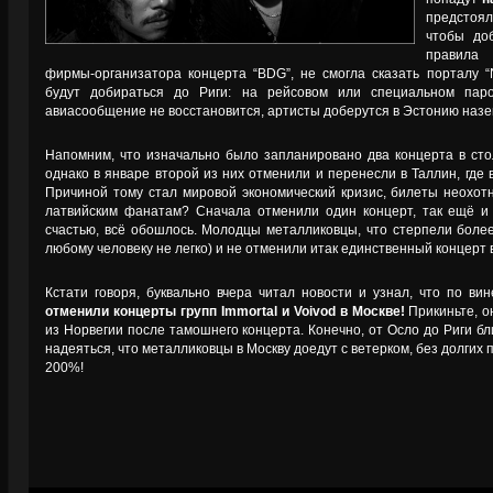
предстоя
чтобы до
правила 
фирмы-организатора концерта “BDG”, не смогла сказать порталу “
будут добираться до Риги: на рейсовом или специальном пар
авиасообщение не восстановится, артисты доберутся в Эстонию наз
Напомним, что изначально было запланировано два концерта в сто
однако в январе второй из них отменили и перенесли в Таллин, где 
Причиной тому стал мировой экономический кризис, билеты неохотн
латвийским фанатам? Сначала отменили один концерт, так ещё и 
счастью, всё обошлось. Молодцы металликовцы, что стерпели более
любому человеку не легко) и не отменили итак единственный концерт в
Кстати говоря, буквально вчера читал новости и узнал, что по вин
отменили концерты групп Immortal и Voivod в Москве!
Прикиньте, о
из Норвегии после тамошнего концерта. Конечно, от Осло до Риги бл
надеяться, что металликовцы в Москву доедут с ветерком, без долгих 
200%!