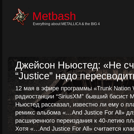
Skip
to
content
Metbash
Skip
to
navigation
Everything about METALLICA & the BIG 4
Skip
to
footer
Джейсон Ньюстед: «Не сч
“Justice” надо пересводит
12 мая в эфире программы «Trunk Nation W
радиостанции “SiriusXM” бывший басист M
Ньюстед рассказал, известно ли ему о пл
ремикс альбома «…And Justice For All» д
расширенного переиздания к 40-летию пла
Хотя «…And Justice For All» считается клас