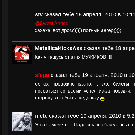
stv
сказал тебе 18 апреля, 2010 в 10:1
@Sweet Anger:
хахаха, вот дрозд))))) потный ангер)))))
MetallicaKicksAss
сказал тебе 18 апре
Как я тащусь от этих МУЖИКОВ !!!!
sfepa
сказал тебе 19 апреля, 2010 в 10
ох ох, тревожно как-то.. . уже билеты 
посраться со всеми успел из-за поездки..
сторону, хотябы на недельку
metc
сказал тебе 19 апреля, 2010 в 5:2
Я на самолёте… Надеюсь не обломаюсь в 