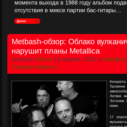
момента выхода в 1988 году альбом подве
отсутствия в миксе партии бас-гитары…
Далее
Metbash-обзор: Облако вулкани
нарушит планы Metallica
Написал
Dimon
18 апреля, 2010 в
Metallica
Главная Новость
Концерты 
Таллинне 
авиасооб
Латвии м
Эстонию. 
ниже.
17 апрел
музыкант
попадут
н