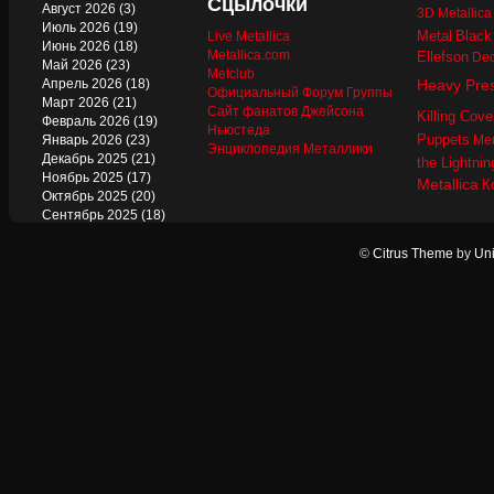
Сцылочки
Август 2026
(3)
3D Metallic
Июль 2026
(19)
Metal
Black
Live Metallica
Июнь 2026
(18)
Metallica.com
Ellefson
Dec
Май 2026
(23)
Metclub
Апрель 2026
(18)
Heavy Pre
Официальный Форум Группы
Март 2026
(21)
Сайт фанатов Джейсона
Killing Cove
Февраль 2026
(19)
Ньюстеда
Puppets
Январь 2026
(23)
Mer
Энциклопедия Металлики
Декабрь 2025
(21)
the Lightnin
Ноябрь 2025
(17)
Metallica
К
Октябрь 2025
(20)
Сентябрь 2025
(18)
Август 2025
(22)
Июль 2025
(13)
©
Citrus Theme
by
Uni
Июнь 2025
(17)
Май 2025
(19)
Апрель 2025
(17)
Март 2025
(17)
Февраль 2025
(18)
Январь 2025
(18)
Декабрь 2024
(18)
Ноябрь 2024
(21)
Октябрь 2024
(24)
Сентябрь 2024
(15)
Август 2024
(13)
Июль 2024
(12)