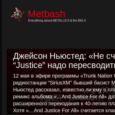
Skip
to
content
Metbash
Skip
to
navigation
Everything about METALLICA & the BIG 4
Skip
to
footer
Джейсон Ньюстед: «Не сч
“Justice” надо пересводит
12 мая в эфире программы «Trunk Nation W
радиостанции “SiriusXM” бывший басист M
Ньюстед рассказал, известно ли ему о пл
ремикс альбома «…And Justice For All» д
расширенного переиздания к 40-летию пла
Хотя «…And Justice For All» считается клас