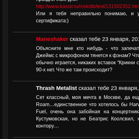
http://www.kassir.ru/msk/db/text/131502352.htm
Или я тебя неправильно понимаю, и у
сертификата:)
Maneshaker
сказал тебе 23 января, 20
Объясните мне кто нибудь - что запеча
Джеймс с микрофоном тянется к фэнам? Что 
обычно играется, никаких вставок “Крикни с
90-х нет. Что же там происходит?
Thrash Metalist
сказал тебе 23 января,
Cет классный, моя мечта в Москве, да ещ
Roam…единственное что хотелось бы Harve
Fuel, очень она забойная на концертн
Кустумовская, но не Беатрис Коолсвил, 
контору…