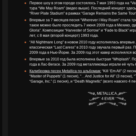
Первое шоу в этом городе состоялось 7 мая 1993 года на “Val
тура “We May Roam” (видео выше). Последний концерт здесь
“River Plate Stadium” в рамках “Garage Remains the Same Tour
Впервые за 7 месяцев песня “Wherever I May Roam” стала тр
такое можно было проследить 7 июня 2009 года в Мехико, где
Gloria”. Композиции “Harvester of Sorrow” и “Fade to Black” и
лет, с 8 мая (второй концерт) 1993 года.
“All Nightmare Long” в новом 2010 году исполнялась впервые. 
классическая “Last Caress” в 2010 году звучала первый раз.
2009 года в Нью-Йорке. За 2009 год этот кавер исполнялся вс
Впервые за 2010 год была исполнена быстрая “Whiplash”. По
года в Лас-Вегасе. За 2009 год металликовцы играли её чуть б
Калибровка песен Metallica по альбомам:
“Kill ‘Em All” (2 песн
“Master of Puppets” (1 песня), “…And Justice for All” (3 песни), 
“Garage, Inc.” (1 песня), и “Death Magnetic” (всего навсего 4 
°º¤ø„ METALLICA „ø¤º°¨
,¸„ø¤º°¨ 4 EVER ¨°º¤ø„¸
ø¤º°¨¸„ø¤º°¨¨°º¤ø„¸¨°º¤ø