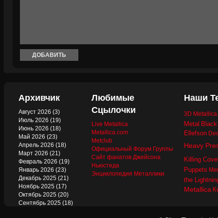
Архивчик
Любимые
Наши Т
Сцылочки
Август 2026
(3)
3D Metallic
Июль 2026
(19)
Metal
Black
Live Metallica
Июнь 2026
(18)
Metallica.com
Ellefson
Dec
Май 2026
(23)
Metclub
Апрель 2026
(18)
Heavy Pre
Официальный Форум Группы
Март 2026
(21)
Сайт фанатов Джейсона
Killing Cove
Февраль 2026
(19)
Ньюстеда
Puppets
Январь 2026
(23)
Mer
Энциклопедия Металлики
Декабрь 2025
(21)
the Lightnin
Ноябрь 2025
(17)
Metallica
К
Октябрь 2025
(20)
Сентябрь 2025
(18)
Август 2025
(22)