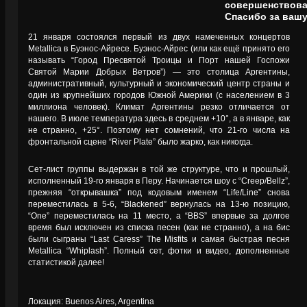
совершенствоват
Спасибо за вашу
21 января состоялся первый из двух намеченных концертов
Metallica в Буэнос-Айресе. Буэнос-Айрес (или как ещё принято его
называть “Город Пресвятой Троицы и Порт нашей Госпожи
Святой Марии Добрых Ветров”) — это столица Аргентины,
административный, культурный и экономический центр страны и
один из крупнейших городов Южной Америки (с населением в 3
миллиона человек). Климат Аргентины резко отличается от
нашего. В июле температура здесь в среднем +10°, а в январе, как
не странно, +25°. Поэтому нет сомнений, что 21-го числа на
фронтальной сцене “River Plate” было жарко, как никогда.
Сет-лист группы выдержан в той же структуре, что и прошлый,
исполненный 19-го января в Перу. Начинается шоу с “Creep/Bellz”,
прежняя “открывашка” под кодовым именем “Life/Line” снова
переместилась в 5-6, “Blackened” вернулась на 13-ю позицию,
“One” переместилась на 11 место, а “BBS” впервые за долгое
время был исключен из списка песен (как не странно), а на бис
были сыграны “Last Caress” The Misfits и самая быстрая песня
Metallica “Whiplash”. Полный сет, фотки и видео, дополненные
статистикой далее!
Локация: Buenos Aires, Argentina