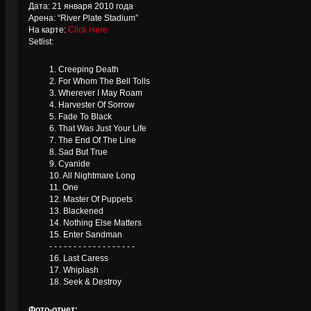
Дата: 21 января 2010 года
Арена: “River Plate Stadium”
На карте:
Click Here
Setlist:
1. Creeping Death
2. For Whom The Bell Tolls
3. Wherever I May Roam
4. Harvester Of Sorrow
5. Fade To Black
6. That Was Just Your Life
7. The End Of The Line
8. Sad But True
9. Cyanide
10. All Nightmare Long
11. One
12. Master Of Puppets
13. Blackened
14. Nothing Else Matters
15. Enter Sandman
- - - - - - - - - - - - - - - - - -
16. Last Caress
17. Whiplash
18. Seek & Destroy
Фото-отчет: