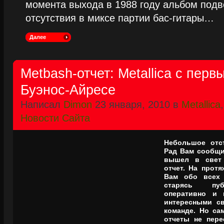
момента выхода в 1988 году альбом подве
отсутствия в миксе партии бас-гитары…
Далее
Metbash-отчет: Metallica с пер
Буэнос-Айресе
Написал
Dimon
23 января, 2010 в
Metallica
Новости Сайта
Небольшое отс
Рад Вам сообщит
вышел в свет 
отчет. На прот
Вам обо всех к
старясь пуб
оперативно и 
интересными с
команде. Но сам
отчеты не пере