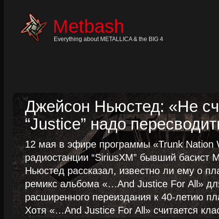
Skip
to
content
Metbash
Skip
to
navigation
Everything about METALLICA & the BIG 4
Skip
to
footer
Джейсон Ньюстед: «Не сч
“Justice” надо пересводит
12 мая в эфире программы «Trunk Nation W
радиостанции “SiriusXM” бывший басист M
Ньюстед рассказал, известно ли ему о пл
ремикс альбома «…And Justice For All» д
расширенного переиздания к 40-летию пла
Хотя «…And Justice For All» считается клас