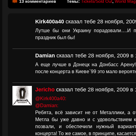
13 комментариев
Темы:
Tickets/Sold Out
,
World Magn
Kirk400a40
сказал тебе 28 ноября, 200
Лутше бы они Украину порадовали….И п
праздник был бы!
Damian
сказал тебе 28 ноября, 2009 в 
А еще лучше в Донецк на Донбасс Арену!!
после концерта в Киеве`99 это мало вероятн
Jericho
сказал тебе 28 ноября, 2009 в 
@Kirk400a40:
@Damian:
Ребята, всё зависит не от Металлики, а о
Метла бы уже давно и с удовольствием к
позвали, и обеспечили нужный вариан
концерта! То же самое, в принципе, касается