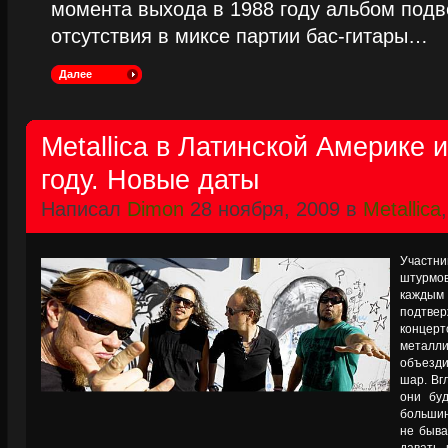
момента выхода в 1988 году альбом подве
отсутствия в миксе партии бас-гитары…
Далее
Metallica в Латинской Америке 
году. Новые даты
Написал
Dimon
28 ноября, 2009 в
Metallica
Участ
штурмов
каждым 
подтве
концерт
металл
объезд
шар. Вгл
они буд
большин
не быва