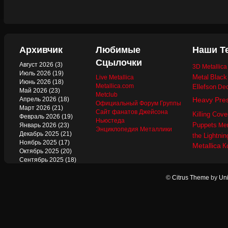
Архивчик
Любимые
Наши Т
Сцылочки
Август 2026
(3)
3D Metallic
Июль 2026
(19)
Metal
Black
Live Metallica
Июнь 2026
(18)
Metallica.com
Ellefson
Dec
Май 2026
(23)
Metclub
Апрель 2026
(18)
Heavy Pre
Официальный Форум Группы
Март 2026
(21)
Сайт фанатов Джейсона
Killing Cove
Февраль 2026
(19)
Ньюстеда
Puppets
Январь 2026
(23)
Mer
Энциклопедия Металлики
Декабрь 2025
(21)
the Lightnin
Ноябрь 2025
(17)
Metallica
К
Октябрь 2025
(20)
Сентябрь 2025
(18)
Август 2025
(22)
Июль 2025
(13)
©
Citrus Theme
by
Uni
Июнь 2025
(17)
Май 2025
(19)
Апрель 2025
(17)
Март 2025
(17)
Февраль 2025
(18)