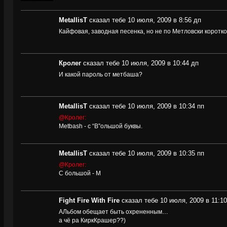
MetallisT
сказал тебе 10 июля, 2009 в 8:56 дп
Кайфовая, заводная песенка, но не по Метловски коротк
Кролег
сказал тебе 10 июля, 2009 в 10:44 дп
И какой пароль от метбаша?
MetallisT
сказал тебе 10 июля, 2009 в 10:34 пп
@Кролег:
Metbash - с “B”ольшой буквы.
MetallisT
сказал тебе 10 июля, 2009 в 10:35 пп
@Кролег:
С большой - М
Fight Fire With Fire
сказал тебе 10 июля, 2009 в 11:10
АЛьбом обещает быть охрененным…
а чё ра КиркКрашер??)