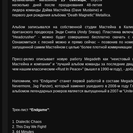
музыкальных магазинов
15 сентября
, спустя
несколько дней после празднования 48-летия
лидера команды Дэйва Мастейна (Dave Mustaine) и
первого дня рождения альбома “Death Magnetic” Metallica.
Альбом записывался на собственной студии Мастейна в Кали
британского продюсера Энди Снипа (Andy Sneap). Пластинка включи
“Headcrusher” - можно будет совершенно бесплатно скачать с 
Ознакомиться с песней можно и прямо сейчас – позвонив по номе
запущенной самим Мастейном с целью “более плотной коммуникации м
Пресс-релиз описывает новую работу Megadeth как “неистовый
Мастейна и компании” и “лучший альбом команды за последние двад
чем нашим классическим «Rust In Peace»” (вышел в 1990-м году), - доб
Напомним, что “Endgame” станет первой работой в составе Megad
Nevermore, Jag Panzer), который заменил ушедшего в 2008-м году 
альбомом легендарных рокеров является выпущенный в 2007-м “United
Трек-лист
“Endgame”
:
1. Dialectic Chaos
2. This Day We Fight!
3. 44 Minutes