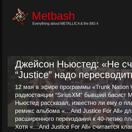
Skip
to
content
Metbash
Skip
to
navigation
Everything about METALLICA & the BIG 4
Skip
to
footer
Джейсон Ньюстед: «Не сч
“Justice” надо пересводит
12 мая в эфире программы «Trunk Nation W
радиостанции “SiriusXM” бывший басист M
Ньюстед рассказал, известно ли ему о пл
ремикс альбома «…And Justice For All» д
расширенного переиздания к 40-летию пла
Хотя «…And Justice For All» считается клас