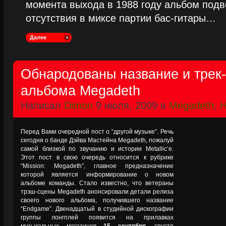
момента выхода в 1988 году альбом подве
отсутствия в миксе партии бас-гитары…
Далее
Обнародованы название и трек-
альбома Megadeth
Написал
Dimon
9 июля, 2009 в
Megadeth
,
Н
Перед Вами очередной пост о “другой музыке”. Речь
сегодня о банде Дэйва Мастейна Megadeth, пожалуй
самой близкой по звучанию и истории Metallic’е.
Этот пост в свою очередь относится к рубрике
“Mission: Megadeth”, главное предназначение
которой является информирование о новом
альбоме команды. Стало известно, что ветераны
трэш-сцены Megadeth анонсировали детали релиза
своего нового альбома, получившего название
“Endgame”. Двенадцатый в студийной дискографии
группы лонгплей появится на прилавках