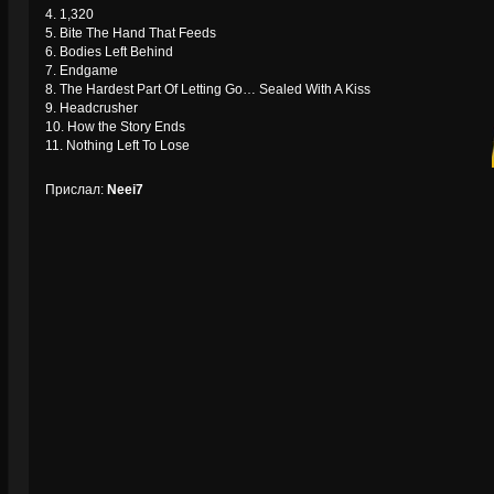
4. 1,320
5. Bite The Hand That Feeds
6. Bodies Left Behind
7. Endgame
8. The Hardest Part Of Letting Go… Sealed With A Kiss
9. Headcrusher
10. How the Story Ends
11. Nothing Left To Lose
Прислал:
Neei7