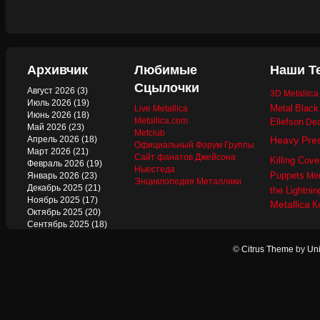
Архивчик
Любимые
Наши Т
Сцылочки
Август 2026
(3)
3D Metallic
Июль 2026
(19)
Metal
Black
Live Metallica
Июнь 2026
(18)
Metallica.com
Ellefson
Dec
Май 2026
(23)
Metclub
Апрель 2026
(18)
Heavy Pre
Официальный Форум Группы
Март 2026
(21)
Сайт фанатов Джейсона
Killing Cove
Февраль 2026
(19)
Ньюстеда
Puppets
Январь 2026
(23)
Mer
Энциклопедия Металлики
Декабрь 2025
(21)
the Lightnin
Ноябрь 2025
(17)
Metallica
К
Октябрь 2025
(20)
Сентябрь 2025
(18)
Август 2025
(22)
Июль 2025
(13)
©
Citrus Theme
by
Uni
Июнь 2025
(17)
Май 2025
(19)
Апрель 2025
(17)
Март 2025
(17)
Февраль 2025
(18)