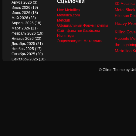
Сцылочки
Август 2026
(3)
3D Metallic
Июль 2026
(19)
Metal
Black
Live Metallica
Июнь 2026
(18)
Metallica.com
Ellefson
Dec
Май 2026
(23)
Metclub
Апрель 2026
(18)
Heavy Pre
Официальный Форум Группы
Март 2026
(21)
Сайт фанатов Джейсона
Killing Cove
Февраль 2026
(19)
Ньюстеда
Puppets
Январь 2026
(23)
Mer
Энциклопедия Металлики
Декабрь 2025
(21)
the Lightnin
Ноябрь 2025
(17)
Metallica
К
Октябрь 2025
(20)
Сентябрь 2025
(18)
Август 2025
(22)
Июль 2025
(13)
©
Citrus Theme
by
Uni
Июнь 2025
(17)
Май 2025
(19)
Апрель 2025
(17)
Март 2025
(17)
Февраль 2025
(18)
Январь 2025
(18)
Декабрь 2024
(18)
Ноябрь 2024
(21)
Октябрь 2024
(24)
Сентябрь 2024
(15)
Август 2024
(13)
Июль 2024
(12)