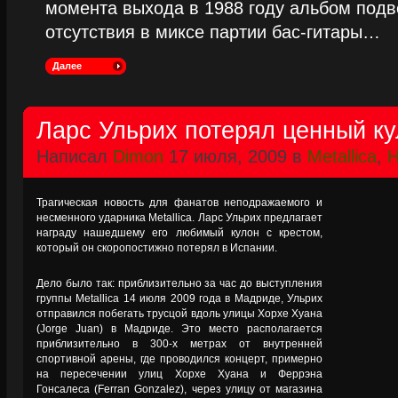
момента выхода в 1988 году альбом подве
отсутствия в миксе партии бас-гитары…
Далее
Ларс Ульрих потерял ценный ку
Написал
Dimon
17 июля, 2009 в
Metallica
,
Н
Трагическая новость для фанатов неподражаемого и
несменного ударника Metallica. Ларс Ульрих предлагает
награду нашедшему его любимый кулон с крестом,
который он скоропостижно потерял в Испании.
Дело было так: приблизительно за час до выступления
группы Metallica 14 июля 2009 года в Мадриде, Ульрих
отправился побегать трусцой вдоль улицы Хорхе Хуана
(Jorge Juan) в Мадриде. Это место располагается
приблизительно в 300-х метрах от внутренней
спортивной арены, где проводился концерт, примерно
на пересечении улиц Хорхе Хуана и Феррэна
Гонсалеса (Ferran Gonzalez), через улицу от магазина