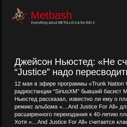
Skip
to
content
Metbash
Skip
to
navigation
Everything about METALLICA & the BIG 4
Skip
to
footer
Джейсон Ньюстед: «Не сч
“Justice” надо пересводит
12 мая в эфире программы «Trunk Nation W
радиостанции “SiriusXM” бывший басист M
Ньюстед рассказал, известно ли ему о пл
ремикс альбома «…And Justice For All» д
расширенного переиздания к 40-летию пла
Хотя «…And Justice For All» считается клас