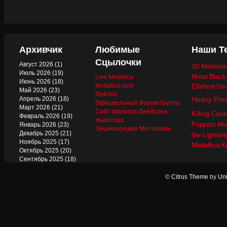
Архивчик
Любимые
Наши Т
Сцылочки
Август 2026
(1)
3D Metallic
Июль 2026
(19)
Metal
Black
Live Metallica
Июнь 2026
(18)
Metallica.com
Ellefson
Dec
Май 2026
(23)
Metclub
Апрель 2026
(18)
Heavy Pre
Официальный Форум Группы
Март 2026
(21)
Сайт фанатов Джейсона
Killing Cove
Февраль 2026
(19)
Ньюстеда
Puppets
Январь 2026
(23)
Mer
Энциклопедия Металлики
Декабрь 2025
(21)
the Lightnin
Ноябрь 2025
(17)
Metallica
К
Октябрь 2025
(20)
Сентябрь 2025
(18)
Август 2025
(22)
Июль 2025
(13)
©
Citrus Theme
by
Uni
Июнь 2025
(17)
Май 2025
(19)
Апрель 2025
(17)
Март 2025
(17)
Февраль 2025
(18)