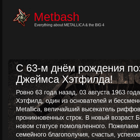
Skip
to
content
Metbash
Skip
to
navigation
Everything about METALLICA & the BIG 4
Skip
to
footer
С 63-м днём рождения п
Джеймса Хэтфилда!
Ровно 63 года назад, 03 августа 1963 го
Хэтфилд, один из основателей и бессме
Metallica, величайший высекатель риффо
проникновенных строк. В новый возраст Б
новом статусе помолвленного. Пожелаем
семейного благополучия, счастья, успехов