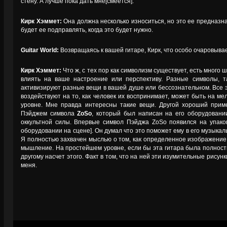
стену. А лучше пока дать мне[смеется].
Кирк Хэммет:
Она должна несколько износиться, но это ее предназнач
будет ее подправлять, когда это будет нужно.
Guitar World:
Возвращаясь к вашей гитаре, Кирк, что особо очаровыва
Кирк Хэммет:
Что ж, с тех пор как символизм существует, есть много
влиять на ваше настроение или перспективу. Разные символы, т
активизируют разные вещи в вашей душе или бессознательном. Все э
воздействуют на то, как человек их воспринимает, может быть на м
уровне. Мне правда интересны такие вещи. Другой хороший прим
Пэйджем символа
ZoSo
, который был написан на его оборудовани
оккультной силы. Впервые символ Пэйджа ZoSo появился на упаковк
оборудовании на сцене]. Он думал что это поможет ему в его музыка
Я полностью захвачен мыслью о том, как определенное изображение
мышление. На простейшем уровне, если бы эта гитара была полность
другому насчет этого. Факт в том, что на ней эти изумительные рисун
меня.