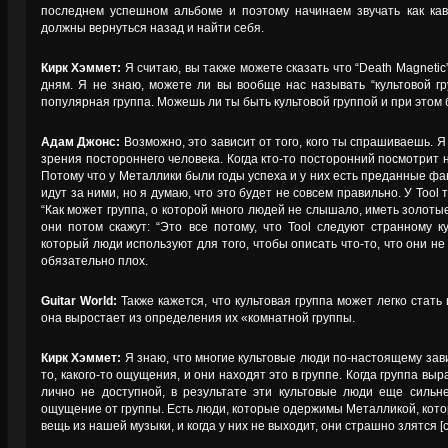
последнем успешном альбоме и поэтому начинаем звучать как кав
должны вернуться назад и найти себя.
Кирк Хэммет:
Я считаю, вы также можете сказать что “Death Magneti
дням. Я не знаю, можете ли вы вообще нас называть “культовой гр
популярная группа. Можешь ли ты быть культовой группой и при этом
Адам Джонс:
Возможно, это зависит от того, кого ты спрашиваешь. Я 
зрения постороннего человека. Когда кто-то посторонний посмотрит на
Потому что у Металлики были годы успеха и у них есть преданные фа
идут за ними, но я думаю, что это будет не совсем правильно. У Tool 
“Как может группа, о которой много людей не слышало, иметь золоты
они потом скажут: “Это все потому, что Tool следуют странному к
который люди используют для того, чтобы описать что-то, что они н
обязательно плох.
Guitar World:
Также кажется, что культовая группа может легко стать
она выростает из определения их «комнатной группы.
Кирк Хэммет:
Я знаю, что многие культовые люди по-настоящему зави
то, какого-то ощущения, и они находят это в группе. Когда группа вы
лично не доступной, в результате эти культовые люди еще сильн
ощущение от группы. Есть люди, которые одержимы Металликой, кото
вещь из нашей музыки, и когда у них не выходит, они страшно злятся [