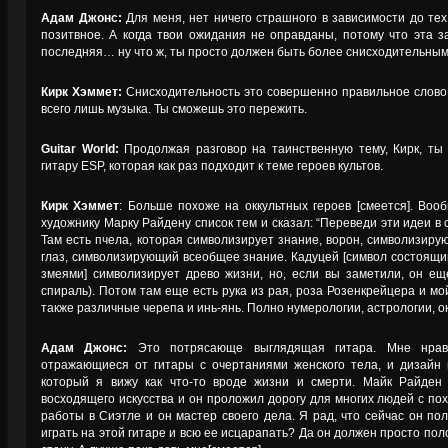
Адам Джонс:
Для меня, нет ничего страшного в зависимости до тех 
позитвное. А когда твои ожидания не оправданы, потому что эта з
последняя… ну что ж, ты просто должен быть более снисходительным,
Кирк Хэммет:
Снисходительность это совершенно правильное слово, 
всего лишь музыка. Ты сможешь это пережить.
Guitar World:
Продолжая разговор на таинственную тему, Кирк, ты
гитару ESP, которая как раз подходит к теме героев культов.
Кирк Хэммет
: Больше похоже на оккультных героев [смеется]. Вооб
художнику Марку Райдену список тем и сказал: “Переведи эти идеи в с
Там есть пчела, которая символизирует знание, ворон, символизир
глаз, символизирующий всеобщее знание. Кадуцей [символ состоящий
змеями] символизирует древо жизни, но, если вы заметили, он е
спираль). Потом там еще есть рука из рая, роза Розенкрейцера и мо
также различные черепа и инь-янь. Полно нумерологии, астрологии, о
Адам Джонс:
Это потрясающе выглядящая гитара. Мне нравя
отражающиеся от гитары с очертаниями женского тела, и дизайн 
который я вижу как что-то вроде жизни и смерти. Майк Райден
восходящего искусства и он проложил дорогу для многих людей с по
работы в Сиэтле и он мастер своего дела. Я рад, что сейчас он по
играть на этой гитаре и всю ее исцарапать? Да он должен просто поло