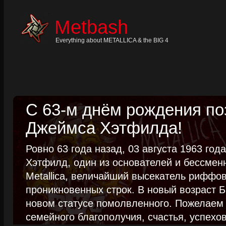
Skip
to
content
Metbash
Skip
to
navigation
Everything about METALLICA & the BIG 4
Skip
to
footer
С 63-м днём рождения п
Джеймса Хэтфилда!
Ровно 63 года назад, 03 августа 1963 го
Хэтфилд, один из основателей и бессме
Metallica, величайший высекатель риффо
проникновенных строк. В новый возраст Б
новом статусе помолвленного. Пожелаем
семейного благополучия, счастья, успехов