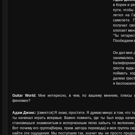
в Корее и р
пути, чтобы
летел на Г
самолете. 
получал сво
хлопает меня
“Ты гитарис
Пообедаем вм
Он дал мне д
занимали
Калифорнии,
грести куда
поймать хо
далеко грест
я беспокоилс
Guitar World:
Мне интересно, в чем, по вашему мнению, плюсы 
феномен?
Адам Джонс:
[смеется] Я знаю, простите. Я думаю минус в том, что 
ты начинал играть впервые. Важно помнить, где ты был когда начин
становишься знаменитым и испорченным легко забыть то волнение,
Вот почему его группа[Кирка, прим. автора перевода] и моя группа с
найти эти ощущения. Мы поступаем так, значит мы не просто продо