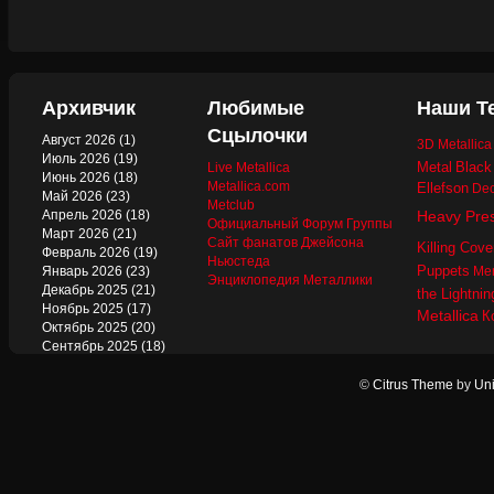
Архивчик
Любимые
Наши Т
Сцылочки
Август 2026
(1)
3D Metallic
Июль 2026
(19)
Metal
Black
Live Metallica
Июнь 2026
(18)
Metallica.com
Ellefson
Dec
Май 2026
(23)
Metclub
Апрель 2026
(18)
Heavy Pre
Официальный Форум Группы
Март 2026
(21)
Сайт фанатов Джейсона
Killing Cove
Февраль 2026
(19)
Ньюстеда
Puppets
Январь 2026
(23)
Mer
Энциклопедия Металлики
Декабрь 2025
(21)
the Lightnin
Ноябрь 2025
(17)
Metallica
К
Октябрь 2025
(20)
Сентябрь 2025
(18)
Август 2025
(22)
Июль 2025
(13)
©
Citrus Theme
by
Uni
Июнь 2025
(17)
Май 2025
(19)
Апрель 2025
(17)
Март 2025
(17)
Февраль 2025
(18)