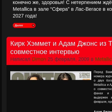
конечно же, здоровья! С нетерпением жд
Metallica в зале “Сфера” в Лас-Вегасе в к
2027 года!
Далее
Кирк Хэммет и Адам Джонс из T
совместное интервью
Написал
Dimon
25 февраля, 2009 в
Metalli
Перед Вами
номера жур
о двух бог
Metallica и
о совместн
фанах и о
выдержек 
февраля, пр
Адам Джонс