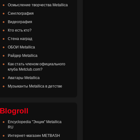
Осмысление творчества Metallica
Синглография
Видеография
Кто есть кто?
Стена наград
ОБОИ Metallica
Райдер Metallica
Как стать членом официального
клуба Metclub.com?
Аватары Metallica
Музыканты Metallica в детстве
Blogroll
Encyclopedia "Энцик" Metallica
RU
Интернет-магазин METBASH