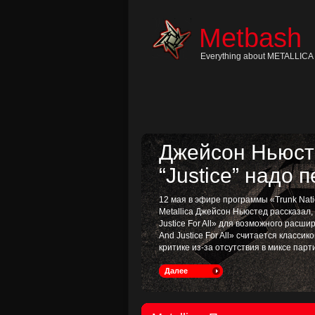
Skip
to
content
Metbash
Skip
to
navigation
Everything about METALLICA 
Skip
to
footer
Джейсон Ньюсте
“Justice” надо 
12 мая в эфире программы «Trunk Nati
Metallica Джейсон Ньюстед рассказал
Justice For All» для возможного расш
And Justice For All» считается классик
критике из-за отсутствия в миксе пар
Далее