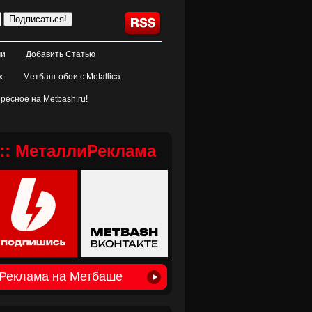
ми
Добавить Статью
х
Метбаш-обои с Metallica
ресное на Metbash.ru!
:: МеталлиРеклама
Реклама на Метбаше