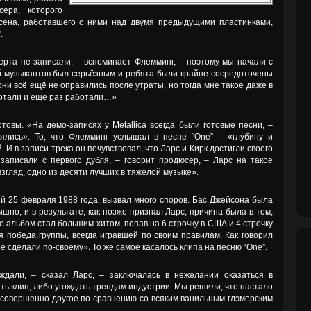
ера, которого
сена, работавшего с ними над двумя предыдущими пластинками,
.
ерта не записали, – вспоминает Флемминг, – поэтому мы начали с
рой музыкантов был серьёзным и ребята были крайне сосредоточены
они всё ещё не оправились после утраты, но тогда мне такое даже в
ботали и ещё раз работали…»
овы. «На демо-записях у Metallica всегда были готовые песни, –
ялись». То, что Флемминг услышал в песне “One” – «глубину и
И в записи трека он почувствовал, что Ларс и Кирк достигли своего
записали с первого дубля, – говорит продюсер, – Ларс на такое
 взгляд, одно из десяти лучших в тяжёлой музыке».
ий 25 февраля 1988 года, вызвал много споров. Бас Джейсона была
ышно, и в результате, как позже признал Ларс, причина была в том,
о альбом стал большим хитом, попав на 6 строчку в США и 4 строчку
 победа группы, всегда игравшей по своим правилам. Как говорил
сё сделали по-своему». То же самое касалось клипа на песню “One”.
ждали, – сказал Ларс, – заключалась в нежелании оказаться в
ять клип, либо угождать трендам индустрии. Мы решили, что настало
совершенно другое по сравнению со всяким ванильным глэмерским