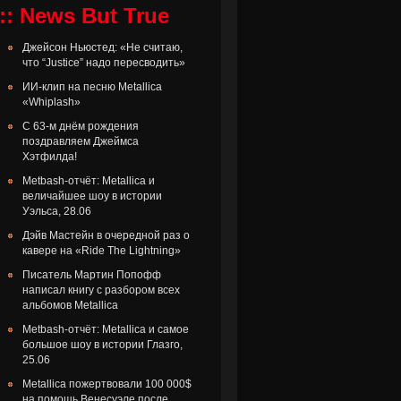
:: News But True
Джейсон Ньюстед: «Не считаю,
что “Justice” надо пересводить»
ИИ-клип на песню Metallica
«Whiplash»
С 63-м днём рождения
поздравляем Джеймса
Хэтфилда!
Metbash-отчёт: Metallica и
величайшее шоу в истории
Уэльса, 28.06
Дэйв Мастейн в очередной раз о
кавере на «Ride The Lightning»
Писатель Мартин Попофф
написал книгу с разбором всех
альбомов Metallica
Metbash-отчёт: Metallica и самое
большое шоу в истории Глазго,
25.06
Metallica пожертвовали 100 000$
на помощь Венесуэле после