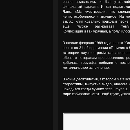
равно выделялись, и был утверждё
финальный вариант. И как подытожи
Ларс: «Мы чувствовали, что сделал
нечто особенное.э и значимое. На м
взгляд, клип идеально подходит песне
ещё глубже раскрывает тему»
Композиция и так мрачная, а получилос
В начале февраля 1989 года песню “One
песню на 31-ой церемонии «Грэмми» в Л
категории «лучшее рок/метал-исполне
образом ветеранам прогрессивного рок
добилась триумфа, победив с песне
металлическое исполнение.
В конце десятилетия, в котором Metall
стереотипы, выпустив видео, аналога 
находится среди лучших песен группы. Э
мире собиралась стать ещё круче, успе