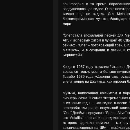
Как говорил в то время барабанщик 
воодушевляющее видео. Оно в некоторо
клипах ещё не видел». Для Metall
бескомпромиссная музыка, благодаря к
мире.
“One” стала эпохальной песней для Met
All”, и их первым хитом в лучшей 40 СШ
сейчас: «”One” – потрясающий трек. В 
Metallica». И в создании и песни, и
Бёрнштейн.
Когда в 1987 году вокалист/гитарист
«остался только мозг и больше ничег
Трамбо 1939 года «Джонни взял ружьё
впечатление на Джеймса. Как говорил Л
Музыка, написанная Джеймсом и Ларс
пионеры блэка, и самая экстремальная 
в их юные годы – как видно в песне “W
переработали рифф оккультной класси
“One” Джеймс вернулся к “Buried Alive” 
что Metallica, первая и определяющая 
которого сделала немало – как шу
заканчивающееся на Ш!» – тяжёлая др