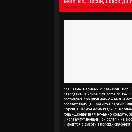
Metallica. Песня, навсегд
Написал
Dimon
19 апреля, 2020 в
Metall
слащавые мальчики с завивкой. Bon J
разодетым в клипе “Welcome to the Ju
состоялась прошлой ночью – был чем-т
соответствующей музыкой первый кли
Суровые чёрно-белые кадры с исполн
года «Джонни взял ружьё» о солдате, р
и ноги ампутированы, он ослеп и не в с
и молится о смерти в поисках спасения.