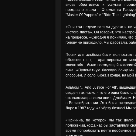
вновь обратились к услугам продюс
прекрасно знали – Флемминга Расмус
“Master Of Puppets” и “Ride The Lightning”
«Они три недели валяли дурака и ни ч
чистого листа». Он говорит, что наст
на процессе. «Сегодня я понимаю, что 
голову не приходило. Мы работали, ра
Песни для альбома были полностью гот
объясняет он, – аранжировки не мен
масштаб» – было восходящей классикой. 
пика. «Пулемётную басовую бочку мы 
способен. И соло Кирка в конце, на мой
Альбом “…And Justice For All”, вышедш
сведён так низко, что его едва было сл
что всем заправляли они с Джеймсом. Н
в Великобритании. Это была очередная
Ларс в 1987 году: «К чёрту бизнес! Мы в
«Причина, по которой мы так долго 
положении, когда нас бы заставляли сн
время попробовать нечто необычное и 
дерьмом».