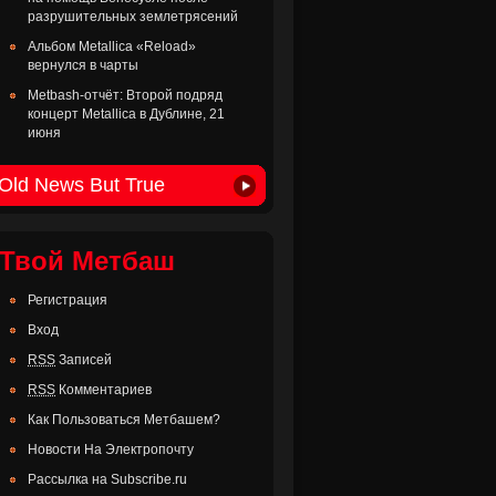
разрушительных землетрясений
Альбом Metallica «Reload»
вернулся в чарты
Metbash-отчёт: Второй подряд
концерт Metallica в Дублине, 21
июня
Old News But True
Твой Метбаш
Регистрация
Вход
RSS
Записей
RSS
Комментариев
Как Пользоваться Метбашем?
Новости На Электропочту
Рассылка на Subscribe.ru