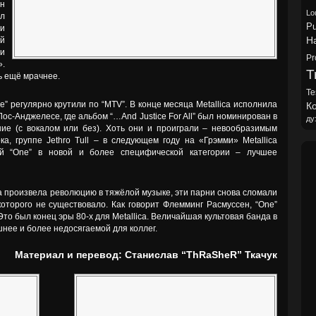
н
Lo
л
Pu
и
H
ой
 и
Pr
.
Tr
ь ещё мрачнее.
Te
” регулярно крутили по “MTV”. В конце месяца Metallica исполнила
Ко
ос-Анджелесе, где альбом “…And Justice For All” был номинирован в
ду
ние (с вокалом или без). Хоть они и проиграли – невообразимым
а, группе Jethro Tull – в следующем году на «Грэмми» Metallica
й “One” в новой и более специфической категории – лучшее
ica произвела революцию в тяжёлой музыке, эти парни снова сломали
которого не существовало. Как говорит Флемминг Расмуссен, “One”
то был конец эры 80-х для Metallica. Величайшая культовая банда в
шнее и более недосягаемой для коллег.
Материал и перевод: Станислав “ThRaSheR” Ткачук