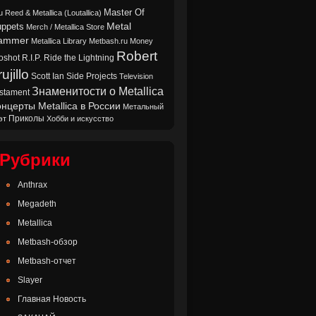
Master Of
u Reed & Metallica (Loutallica)
Metal
ppets
Merch / Metallica Store
ammer
Metallica Library
Metbash.ru
Money
Robert
oshot
Ride the Lightning
R.I.P.
ujillo
Scott Ian
Side Projects
Television
Знаменитости о Metallica
stament
нцерты Metallica в России
Метальный
Приколы
эт
Хобби и искусство
Рубрики
Anthrax
Megadeth
Metallica
Metbash-обзор
Metbash-отчет
Slayer
Главная Новость