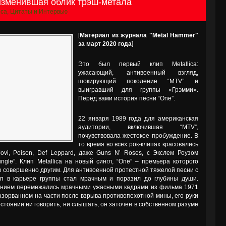
а изменившая облик трэш-метала
ica
,
Цитаты и Интервью
[
Материал из журнала "Metal Hammer"
за март 2020 года
]
Это был первый клип Metallica:
ужасающий, антивоенный взгляд,
шокирующий поколение “MTV” и
выигравший для группы «Грэмми».
Перед вами история песни “One”.
22 января 1989 года для американская
аудитории, включившая “MTV”,
почувствовала жестокое пробуждение. В
то время во всех рок-клипах красовались
ovi, Poison, Def Leppard, даже Guns N’ Roses, с Экслем Роузом
ngle”. Клип Metallica на новый сингл, “One” – премьера которого
о совершенно другим. Для антивоенной протестной тяжелой песни с
п в карьере группы стал мрачным и поразил до глубины души.
ением перемежались мрачными ужасными кадрами из фильма 1971
азорванном на части после взрыва противопехотной мины, его руки
остоянии ни говорить, ни слышать, он заточен в собственном разуме