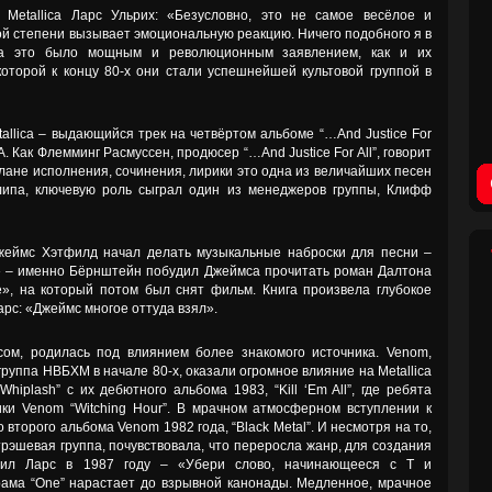
Metallica Ларс Ульрих: «Безусловно, это не самое весёлое и
й степени вызывает эмоциональную реакцию. Ничего подобного я в
ica это было мощным и революционным заявлением, как и их
оторой к концу 80-х они стали успешнейшей культовой группой в
allica – выдающийся трек на четвёртом альбоме “…And Justice For
А. Как Флемминг Расмуссен, продюсер “…And Justice For All”, говорит
плане исполнения, сочинения, лирики это одна из величайших песен
 клипа, ключевую роль сыграл один из менеджеров группы, Клифф
 Джеймс Хэтфилд начал делать музыкальные наброски для песни –
о» – именно Бёрнштейн побудил Джеймса прочитать роман Далтона
», на который потом был снят фильм. Книга произвела глубокое
арс: «Джеймс многое оттуда взял».
ом, родилась под влиянием более знакомого источника. Venom,
группа НВБХМ в начале 80-х, оказали огромное влияние на Metallica
hiplash” с их дебютного альбома 1983, “Kill ‘Em All”, где ребята
ки Venom “Witching Hour”. В мрачном атмосферном вступлении к
со второго альбома Venom 1982 года, “Black Metal”. И несмотря на то,
трэшевая группа, почувствовала, что переросла жанр, для создания
тил Ларс в 1987 году – «Убери слово, начинающееся с T и
ама “One” нарастает до взрывной канонады. Медленное, мрачное