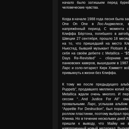
начало было затишьем перед бурей
человеческие чувства.
Когда в начале 1988 года песня была за
One On One в Лос-Анджелесе, 
напряжённый период. С момента с
Клиффа Бёртона, погибшего в автоб
Швеции 27 сентября, прошло 18 месяц
на то, что пришедший на место К
Ньюстед, бывший музыкант Flotsam & J
себя на своём дебюте с Metallica – “$5
Days Re-Revisited” – сборнике ме
панковских каверов, вышедшем в 1987 
Ларс и соло-гитарист Кирк Хэмметт вс
привыкнуть к жизни без Клиффа.
К тому же после предыдущего альбо
Puppets”, продавшего миллион копий по
Metallica ждали очень многого. И пе
сессии “…And Justice For All” ока
провальными. Ларс, услышав альбом
“Appetite For Destruction”, был поражё
роллом пластинки, поэтому выбрал пр
Клинка. Но в течение нескольких дней 
пришли к выводу, что Майку не 
навороченный новый материал. Выгнав