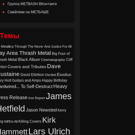
Группа METBASH ВКонтакте
Смайлики на МЕТБАШЕ
Темы
 Metallica Through The Never
And Justice For All
ay Area Thrash Metal
Big Four of
Black Album
rash Metal
Cliff
Cinematography
Dave
Covers and Tributes
rton
ustaine
Exodus
David Ellefson
Decibel
ry Holt
Guitars and Amps
Happy Birthday
Heavy
rdwired... To Self-Destruct
James
ress Release
Iron Report
etfield
Jason Newsted
Kerry
Kirk
ng
Killing Covers
Kill'Em All
Lars Ulrich
Hammett