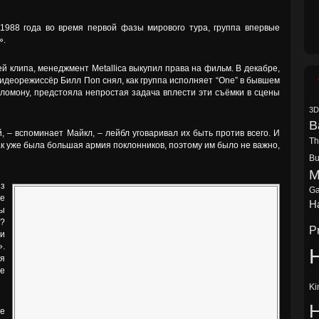
1988 года во время первой фазы мирового тура, группа впервые
».
й клипа, менеджмент Metallica выкупил права на фильм. В декабре,
видеорежиссёр Билл Поп снял, как группа исполняет “One” в бывшем
ломону, предстояла непростая задача вплести эти съёмки в сцены
3D
B
й, – вспоминает Майкл, – лейбл уговаривал их быть против всего. И
Th
ак уже была большая армия поклонников, поэтому им было не важно,
Bu
M
из
Ga
не
Ha
Ты
л?
P
и
».
H
я
е
Ki
се