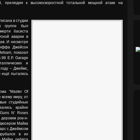
, прелюдия к высокоскоростной тотальной мощной атаке на
писана в студии
в группе был
мерти басиста
усной аварии в
ев. И несмотря
лиффа Джейсон
etsam, показал
.98 E.P. Garage
таллических и
году – Джеймс,
ё ещё пытались
ма “Master Of
 всему миру, от
рвые студийные
зались крайне
 Guns N’ Roses
н дерзким рок-н-
одюсером Майка
Ларс с Джеймсом
врубался в их
 Майка, ребята