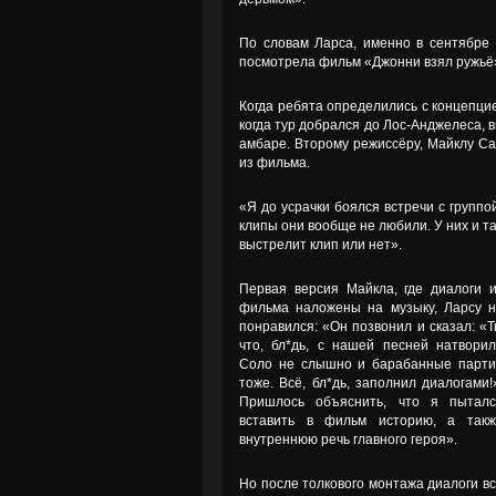
По словам Ларса, именно в сентябре 
посмотрела фильм «Джонни взял ружьё
Когда ребята определились с концепцие
когда тур добрался до Лос-Анджелеса, 
амбаре. Второму режиссёру, Майклу Са
из фильма.
«Я до усрачки боялся встречи с группо
клипы они вообще не любили. У них и т
выстрелит клип или нет».
Первая версия Майкла, где диалоги 
фильма наложены на музыку, Ларсу 
понравился: «Он позвонил и сказал: «
что, бл*дь, с нашей песней натвори
Соло не слышно и барабанные парти
тоже. Всё, бл*дь, заполнил диалогами!
Пришлось объяснить, что я пыталс
вставить в фильм историю, а такж
внутреннюю речь главного героя».
Но после толкового монтажа диалоги в