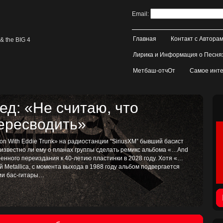
Email:
Главная
Контакт с Автора
& the BIG 4
Лирика и Информация о Песня
Метбаш-отчОт
Самое инте
д: «Не считаю, что
пересводить»
on With Eddie Trunk» на радиостанции “SiriusXM” бывший басист
, известно ли ему о планах группы сделать ремикс альбома «…And
иренного переиздания к 40-летию пластинки в 2028 году. Хотя «…
ой Metallica, с момента выхода в 1988 году альбом подвергается
тии бас-гитары…