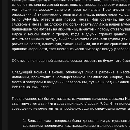
вечер, оттеснили на задний план, впихнув вперед «редисок»-журнали
мы пришли на дорожку за много часов до начала. Практически ни
ограждения. И титанически стояли все эти часы, превозмогая холод,
было ЗАРАНЕЕ отвести для прессы места. Или объявить, где он
служебные места. Так сложно это организовать??? Из-за нашей глуб
пришедшие посмотреть на любимых музыкантов и потому отстегнувш
Ларса с Робом могли с трудом, когда в других странах фанаты
испытывая никаких затруднений при контакте с членами группы (тех, к
расчет не берем, однако куш, схваченный ими, ни в какое сравнение
пришлось перенести, стоя несколько часов в мерзкую погоду у забора 
Об отмене полноценной автограф-сессии говорить не будем - это был
Следующий момент. Наконец, ополоснув лицо в раковине в наскво
напомним, происходит в Государственном Кремлёвском Дворце), м
места и замираем в ожидании. Казалось бы, тут наши беды наконец п
Всё только начиналось.
Предпоказное, как бы это назвать, вступление началось с выхода Ива
стал тянуть кота за яйки и сразу пригласил Ларса и Роба. И тут поне
совершенно некомпетентным профаном, судя по следующим момента
Большая часть вопросов была донесена им до музыканто
состоянием неологизма «экстраордионаментальное» после ста