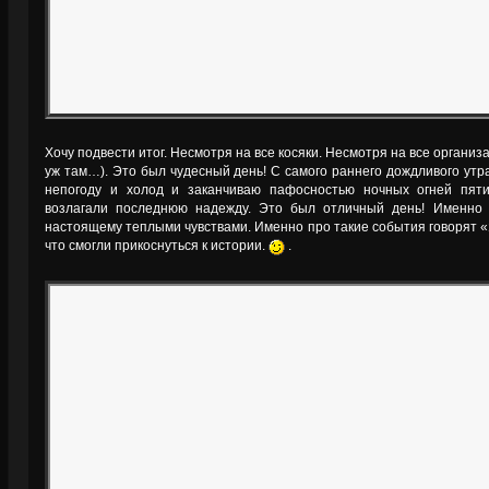
Хочу подвести итог. Несмотря на все косяки. Несмотря на все органи
уж там…). Это был чудесный день! С самого раннего дождливого утра,
непогоду и холод и заканчиваю пафосностью ночных огней пяти
возлагали последнюю надежду. Это был отличный день! Именно 
настоящему теплыми чувствами. Именно про такие события говорят «
что смогли прикоснуться к истории.
.