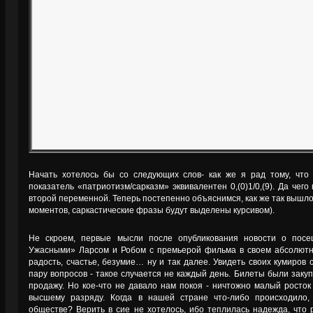
Начать хотелось бы со следующих слов- как же я рад тому, что 
показатель «патриотизм/сарказм» эквивалентен 0,(0)1/0,(9). Да чег
второй переменной. Теперь постепенно объяснимся, как же так вышл
моментов, саркастические фразы будут выделены курсивом).
Не скроем, первые мысли после опубликования новости о пос
Ужасными» Ларсом и Робом с премьерой фильма в своем абсолютно
радость, счастье, безумие… ну и так далее. Увидеть своих кумиров 
пару вопросов - такое случается не каждый день. Билеты были заку
продажу. Но кое-что не давало нам покоя - ничтожно малый росток
высшему разряду. Когда в нашей стране что-либо происходило,
обществе? Верить в сие не хотелось, ибо теплилась надежда, что 