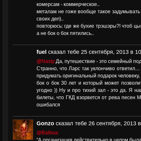
комерсам - коммерческое..
металам не гоже вообще такое задумывать
своих дел)..
повторюсь: где же бухие трэшэры?! чтоб цы
а не бок о бок пятились..
fuel
сказал тебе 25 сентября, 2013 в 10
@Nasty:
Да, путешествие - это семейный п
Странно, что Ларс так уклончиво ответил… 
придумать оригинальный подарок человеку,
бок о бок 30 лет и который может позволит
угодно )) Ну и про тихий зал - это да. Я н
билеты, что ГКД взорвется от рева песен 
ошибался
Gonzo
сказал тебе 26 сентября, 2013 в
@Balboa:
“А организация действительно в целом была 