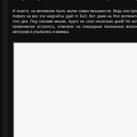
И знаете, на мгновение было жалко самих музыкантов. Ведь они пр
пофигу на все эти недочёты (дай то Бог). Вот даже на Роб взглян
того дня. Под глазами мешки, будто не спал несколько дней! Но вот
превозмогая усталость, отвечали на очередные банальные вопр
автограф и улыбались в камеры.