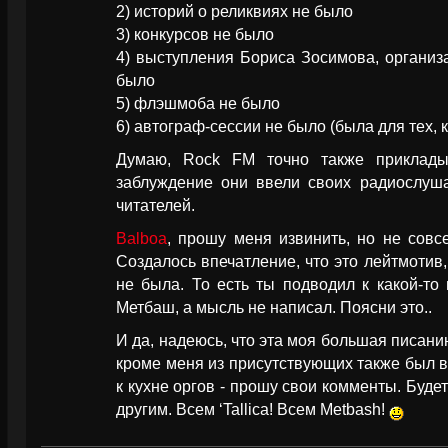
2) историй о реликвиях не было
3) конкурсов не было
4) выступления Бориса Зосимова, организ
было
5) флэшмоба не было
6) автограф-сессии не было (была для тех, к
Думаю, Rock FM точно также приклады
заблуждение они ввели своих радиослуша
читателей.
Balboa
, прошу меня извинить, но не совс
Создалось впечатление, что это лейтмотив
не была. То есть ты подводил к какой-то
Метбаш, а мысль не написал. Поясни это..
И да, надеюсь, что эта моя большая писанин
кроме меня из присутствующих также был в
к кухне оргов - прошу свои комменты. Будет
другим. Всем ‘Tallica! Всем Metbash!