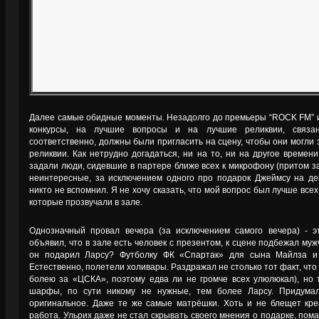
Далее самые обидные моменты. Незадолго до премьеры “ROCK FM” 
конкурсы, на лучшие вопросы и на лучшие реликвии, связан
соответственно, должны были пригласить на сцену, чтобы они могли 
реликвии. Как нетрудно догадаться, ни на то, ни на другое времени
задали люди, сидевшие в партере ближе всех к микрофону (притом 
неинтересные, за исключением одного про подарок Джеймсу на де
никто не вспомнил. Я не хочу сказать, что мой вопрос был лучше всех
которые прозвучали в зале.
Однозначный провал вечера (за исключением самого вечера) - э
объявил, что в зале есть человек с презентом, к сцене подбежал мужч
он подарил Ларсу? Футболку ФК «Спартак» для сына Майлза и
Естественно, полетели холивары. Раздражал не столько тот факт, что
болею за «ЦСКА», поэтому едва ли не громче всех улюлюкал), но 
шарфы, по сути никому не нужные, тем более Ларсу. Придумал
оригинальное. Даже те же самые матрёшки. Хоть и не блещет кре
работа. Ульрих даже не стал скрывать своего мнения о подарке, п