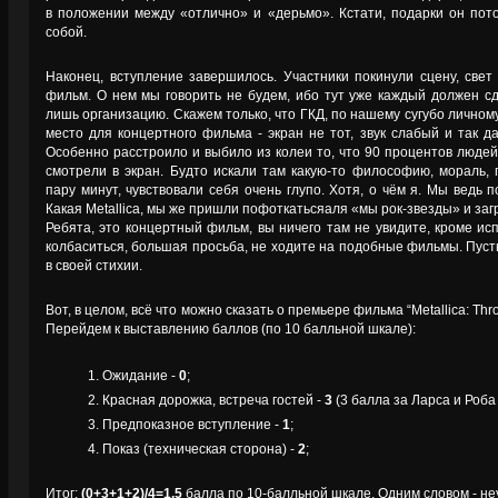
в положении между «отлично» и «дерьмо». Кстати, подарки он пото
собой.
Наконец, вступление завершилось. Участники покинули сцену, свет
фильм. О нем мы говорить не будем, ибо тут уже каждый должен с
лишь организацию. Скажем только, что ГКД, по нашему сугубо личн
место для концертного фильма - экран не тот, звук слабый и так д
Особенно расстроило и выбило из колеи то, что 90 процентов людей
смотрели в экран. Будто искали там какую-то философию, мораль,
пару минут, чувствовали себя очень глупо. Хотя, о чём я. Мы ведь 
Какая Metallica, мы же пришли пофоткатьсяаля «мы рок-звезды» и за
Ребята, это концертный фильм, вы ничего там не увидите, кроме ис
колбаситься, большая просьба, не ходите на подобные фильмы. Пус
в своей стихии.
Вот, в целом, всё что можно сказать о премьере фильма “Metallica: Thr
Перейдем к выставлению баллов (по 10 балльной шкале):
Ожидание -
0
;
Красная дорожка, встреча гостей -
3
(3 балла за Ларса и Роба 
Предпоказное вступление -
1
;
Показ (техническая сторона) -
2
;
Итог:
(0+3+1+2)/4=1,5
балла по 10-балльной шкале. Одним словом - не