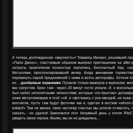
А теперь долгожданная «вкусность»! Товарищ Михаил, решивший пр
«Папа Джонс», счастливым образом выиграл приглашение на after-p
затраты практически полностью окупились. Бесплатный бар, сэ
Металлике, проспонсировавшей вечер. Когда виновники торжеств
перекинуть парой предложений с ними и взять автографы. Хотели б
но…
долбанные охранники
. Пускали только мажоров и журналюг, мо
вас запустим. Хрен там - через 20 минут гости уехали. И, о всесил
был набит непонятными личностями, которые «по-братски» договари
ложе металликовцев и чтоб «ой, я сфоткаюсь с рок-звездой, не знаю к
контактик, пусть там будут фоточки как я, одетая в костюм «whore-
клёво!!» Тем не менее, свою частичку счастью мы успели отхватить,
сказать - он удался! Закончился этот безумный день у отеля RitzC
увидеть своих героев. Жалко, мы их не дождались…