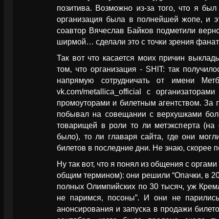
позитива. Возможно из-за того, что я бы
организация была в полнейшей жопе, и эт
соавтор Вячеслав Байков подметили верно,
ширмой… сделали это с точки зрения фанат
Так вот что касается моих причин выклады
том, что организация - SHIT: так получило
напрямую сотрудничать от имени Мет
vk.com/metallica_official с организаторам
промоуторами и билетным агентством. За 
побывал на совещании с верхушками бол
товарищей в роли то ли метэксперта (на
было), то ли главаря сайта, где они могл
билетов в последние дни. Не знаю, скорее п
Ну так вот, что я понял из общения с оргам
общим термином): они решили “Опачки, в 2
полных Олимпийских по 30 тысяч, уж Кремл
не паримся, посоны”. И они не парилис
анонсирования и запуска в продажи билет