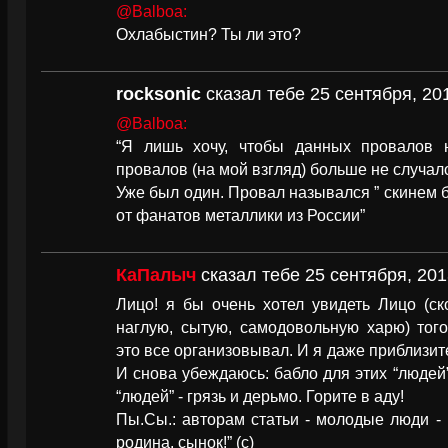
@Balboa:
Охлабыстин? Ты ли это?
rocksonic
сказал тебе 25 сентября, 20
@Balboa:
“Я лишь хочу, чтобы данных провалов 
провалов (на мой взгляд) больше не случало
Уже был один. Провал назывался ” скинем 
от фанатов металлики из России”
КаПалыч
сказал тебе 25 сентября, 201
Лицо! я бы очень хотел увидеть Лицо (ск
наглую, сытую, самодовольную харю) того
это все организовывал. И я даже приблизит
И снова убеждаюсь: бабло для этих “людей”
“людей” - грязь и дерьмо. Горите в аду!
Пы.Сы.: авторам статьи - молодые люди - в
родина, сынок!” (с)