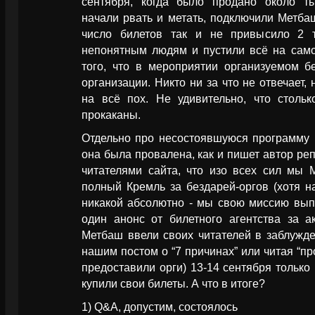
сентября, когда было продано около тыс
начали рвать и метать, подключили Метба
число билетов так и не привысило 2 т
непонятным людям и пустили всё на само
того, что в мероприятии организуемом б
организации. Никто ни за что не отвечает,
на всё пох. Не удивительно, что столь
прокаканы.
Отдельно про несостоявшуюся программу 
она была провалена, как и пишет автор ре
читателями сайта, что изо всех сил мы 
полный Кремль за бездарей-оргов (хотя н
никакой абсолютно - мы свою миссию вып
один анонс от билетного агентства за а
Метбаш ввели своих читателей в заблужде
нашим постом о “7 причинах” или читая “п
предоставили орги) 13-14 сентября только
купили свои билеты. А что в итоге?
1) Q&A, допустим, состоялось