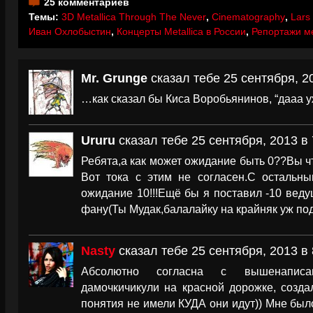
25 комментариев
Темы:
3D Metallica Through The Never
,
Cinematography
,
Lars 
Иван Охлобыстин
,
Концерты Metallica в России
,
Репортажи м
Mr. Grunge
сказал тебе 25 сентября, 2
…как сказал бы Киса Воробьянинов, “дааа 
Ururu
сказал тебе 25 сентября, 2013 в 
Ребята,а как может ожидание быть 0??Вы ч
Вот тока с этим не согласен.С остальны
ожидание 10!!!Ещё бы я поставил -10 вед
фану(Ты Мудак,балалайку на крайняк уж по
Nasty
сказал тебе 25 сентября, 2013 в 
Абсолютно согласна с вышенаписа
дамочкичикули на красной дорожке, созда
понятия не имели КУДА они идут)) Мне было