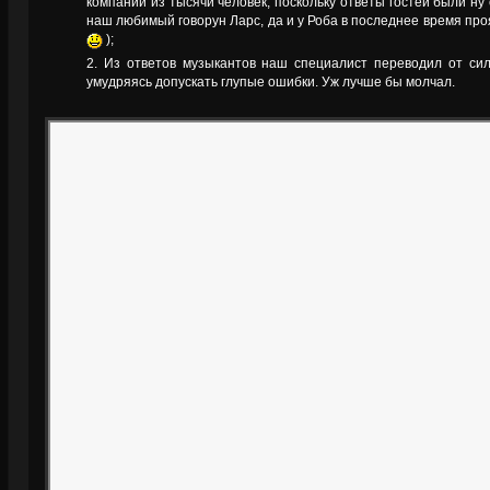
компании из тысячи человек, поскольку ответы гостей были ну
наш любимый говорун Ларс, да и у Роба в последнее время п
);
Из ответов музыкантов наш специалист переводил от сил
умудряясь допускать глупые ошибки. Уж лучше бы молчал.