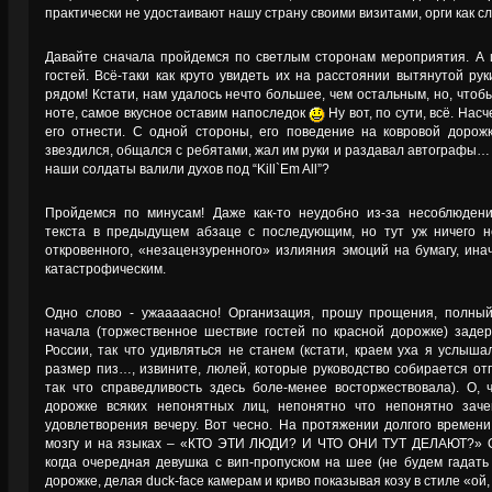
практически не удостаивают нашу страну своими визитами, орги как с
Давайте сначала пройдемся по светлым сторонам мероприятия. А 
гостей. Всё-таки как круто увидеть их на расстоянии вытянутой рук
рядом! Кстати, нам удалось нечто большее, чем остальным, но, что
ноте, самое вкусное оставим напоследок
Ну вот, по сути, всё. Нас
его отнести. С одной стороны, его поведение на ковровой дорож
звездился, общался с ребятами, жал им руки и раздавал автографы
наши солдаты валили духов под “Kill`Em All”?
Пройдемся по минусам! Даже как-то неудобно из-за несоблюден
текста в предыдущем абзаце с последующим, но тут уж ничего 
откровенного, «незацензуренного» излияния эмоций на бумагу, ин
катастрофическим.
Одно слово - ужааааасно! Организация, прошу прощения, полны
начала (торжественное шествие гостей по красной дорожке) заде
России, так что удивляться не станем (кстати, краем уха я услыша
размер пиз…, извините, люлей, которые руководство собирается отг
так что справедливость здесь боле-менее восторжествовала). О,
дорожке всяких непонятных лиц, непонятно что непонятно зач
удовлетворения вечеру. Вот чесно. На протяжении долгого времени
мозгу и на языках – «КТО ЭТИ ЛЮДИ? И ЧТО ОНИ ТУТ ДЕЛАЮТ?» О
когда очередная девушка с вип-пропуском на шее (не будем гадать
дорожке, делая duck-face камерам и криво показывая козу в стиле «ой