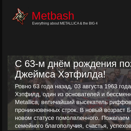
Skip
to
content
Metbash
Skip
to
navigation
Everything about METALLICA & the BIG 4
Skip
to
footer
С 63-м днём рождения п
Джеймса Хэтфилда!
Ровно 63 года назад, 03 августа 1963 го
Хэтфилд, один из основателей и бессме
Metallica, величайший высекатель риффо
проникновенных строк. В новый возраст Б
новом статусе помолвленного. Пожелаем
семейного благополучия, счастья, успехов